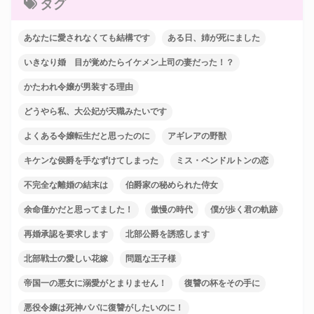
タグ
あなたに愛されなくても結構です
ある日、姉が死にました
いきなり婚 目が覚めたらイケメン上司の妻だった！？
かたわれ令嬢が男装する理由
どうやら私、大公妃が天職みたいです
よくある令嬢転生だと思ったのに
アギレアの野獣
キケンな侯爵を手なずけてしまった
ミス・ペンドルトンの恋
不完全な離婚の結末は
伯爵家の秘められた侍女
余命僅かだと思ってました！
傲慢の時代
僕が歩く君の軌跡
再婚承認を要求します
北部公爵を誘惑します
北部戦士の愛しい花嫁
問題な王子様
帝国一の悪女に溺愛がとまりません！
復讐の杯をその手に
悪役令嬢は死神パパに復讐がしたいのに！