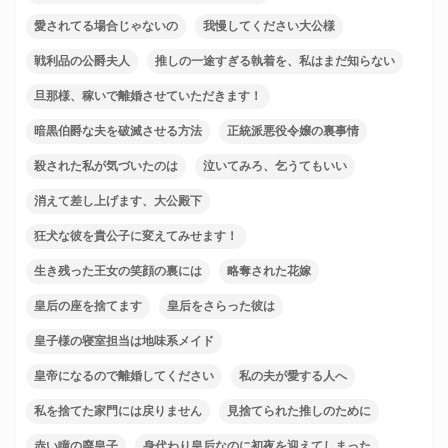
愛されてる場合じゃないの
我慢してください大公様
戦利品の公爵夫人
推しの一途すぎる執着を、私はまだ知らない
旦那様、稼いで離婚させていただきます！
暗黒伯爵な夫を破滅させる方法
正統派悪役令嬢の裏事情
殺された私が気づいたのは
泣いてみろ、乞うてもいい
消えて差し上げます、大公殿下
狂犬な彼を貴公子に変えてみせます！
生き残った王女の笑顔の裏には
略奪された花嫁
皇后の座を捨てます
皇后をさらった彼は
皇子様の寝室担当は地味系メイド
皇帝になるので離婚してください
私の夫が愛する人へ
私を捨てた家門には戻りません
見捨てられた推しのために
赤い瞳の廃皇子
身代わり皇后なのに初夜を迎えてしまった