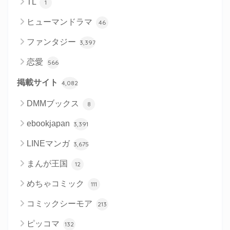
TL
1
ヒューマンドラマ
46
ファンタジー
3,397
恋愛
566
掲載サイト
4,082
DMMブックス
8
ebookjapan
3,391
LINEマンガ
3,675
まんが王国
12
めちゃコミック
111
コミックシーモア
213
ピッコマ
132