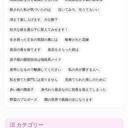
殺された私が気づいたのは
泣いてみろ、乞うてもいい
消えて差し上げます、大公殿下
狂犬な彼を貴公子に変えてみせます！
生き残った王女の笑顔の裏には
略奪された花嫁
皇后の座を捨てます
皇后をさらった彼は
皇子様の寝室担当は地味系メイド
皇帝になるので離婚してください
私の夫が愛する人へ
私を捨てた家門には戻りません
見捨てられた推しのために
赤い瞳の廃皇子
身代わり皇后なのに初夜を迎えてしまった
野蛮のプロポーズ
闇の世界で黒狼の女になります
カテゴリー