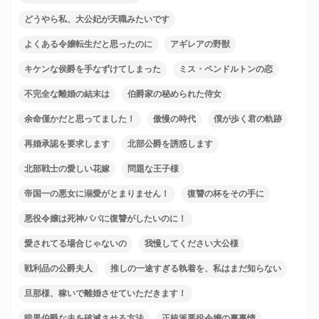
どうやら私、大公妃が天職みたいです
よくある令嬢転生だと思ったのに
アギレアの野獣
キケンな侯爵を手なずけてしまった
ミス・ペンドルトンの恋
不完全な離婚の結末は
伯爵家の秘められた侍女
余命僅かだと思ってました！
傲慢の時代
僕が歩く君の軌跡
再婚承認を要求します
北部公爵を誘惑します
北部戦士の愛しい花嫁
問題な王子様
帝国一の悪女に溺愛がとまりません！
復讐の杯をその手に
悪役令嬢は死神パパに復讐がしたいのに！
愛されてる場合じゃないの
我慢してください大公様
戦利品の公爵夫人
推しの一途すぎる執着を、私はまだ知らない
旦那様、稼いで離婚させていただきます！
暗黒伯爵な夫を破滅させる方法
正統派悪役令嬢の裏事情