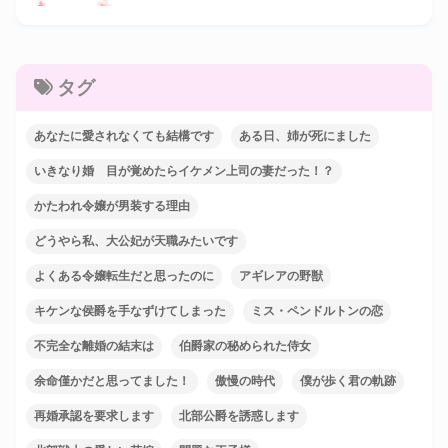
タグ
あなたに愛されなくても結構です
ある日、姉が死にました
いきなり婚 目が覚めたらイケメン上司の妻だった！？
かたわれ令嬢が男装する理由
どうやら私、大公妃が天職みたいです
よくある令嬢転生だと思ったのに
アギレアの野獣
キケンな侯爵を手なずけてしまった
ミス・ペンドルトンの恋
不完全な離婚の結末は
伯爵家の秘められた侍女
余命僅かだと思ってました！
傲慢の時代
僕が歩く君の軌跡
再婚承認を要求します
北部公爵を誘惑します