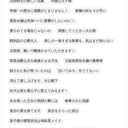
北部戦士の愛しい花嫁
問題な王子様
帝国一の悪女に溺愛がとまりません！
復讐の杯をその手に
悪役令嬢は死神パパに復讐がしたいのに！
愛されてる場合じゃないの
我慢してください大公様
戦利品の公爵夫人
推しの一途すぎる執着を、私はまだ知らない
旦那様、稼いで離婚させていただきます！
暗黒伯爵な夫を破滅させる方法
正統派悪役令嬢の裏事情
殺された私が気づいたのは
泣いてみろ、乞うてもいい
消えて差し上げます、大公殿下
狂犬な彼を貴公子に変えてみせます！
生き残った王女の笑顔の裏には
略奪された花嫁
皇后の座を捨てます
皇后をさらった彼は
皇子様の寝室担当は地味系メイド