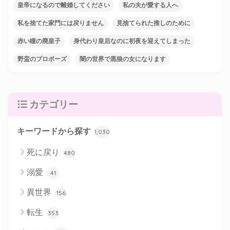
皇帝になるので離婚してください
私の夫が愛する人へ
私を捨てた家門には戻りません
見捨てられた推しのために
赤い瞳の廃皇子
身代わり皇后なのに初夜を迎えてしまった
野蛮のプロポーズ
闇の世界で黒狼の女になります
カテゴリー
キーワードから探す
1,030
死に戻り
480
溺愛
41
異世界
156
転生
353