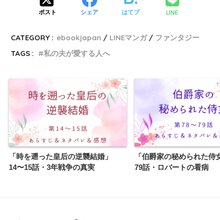
LINE
ポスト
シェア
はてブ
CATEGORY :
ebookjapan
LINEマンガ
ファンタジー
TAGS :
私の夫が愛する人へ
「時を遡った皇后の逆襲結婚」
「伯爵家の秘められた侍女
14〜15話・3年戦争の真実
79話・ロバートの看病