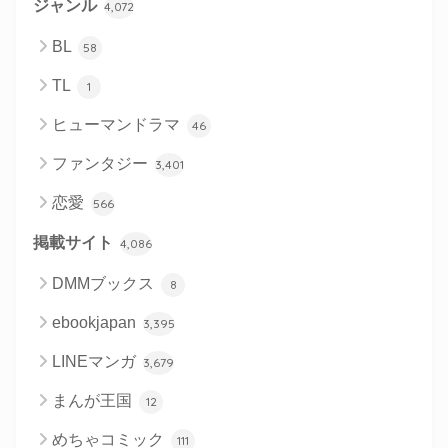
ジャンル
4,072
BL
58
TL
1
ヒューマンドラマ
46
ファンタジー
3,401
恋愛
566
掲載サイト
4,086
DMMブックス
8
ebookjapan
3,395
LINEマンガ
3,679
まんが王国
12
めちゃコミック
111