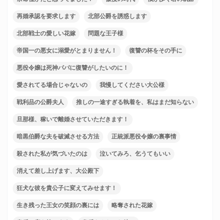
再婚承認を要求します
北部公爵を誘惑します
北部戦士の愛しい花嫁
問題な王子様
帝国一の悪女に溺愛がとまりません！
復讐の杯をその手に
悪役令嬢は死神パパに復讐がしたいのに！
愛されてる場合じゃないの
我慢してください大公様
戦利品の公爵夫人
推しの一途すぎる執着を、私はまだ知らない
旦那様、稼いで離婚させていただきます！
暗黒伯爵な夫を破滅させる方法
正統派悪役令嬢の裏事情
殺された私が気づいたのは
泣いてみろ、乞うてもいい
消えて差し上げます、大公殿下
狂犬な彼を貴公子に変えてみせます！
生き残った王女の笑顔の裏には
略奪された花嫁