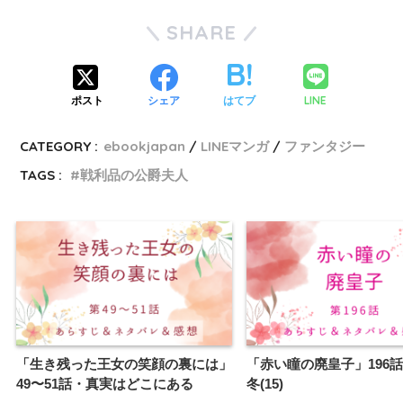
SHARE
LINE
ポスト
シェア
はてブ
CATEGORY :
ebookjapan
LINEマンガ
ファンタジー
TAGS :
戦利品の公爵夫人
「生き残った王女の笑顔の裏には」
「赤い瞳の廃皇子」196
49〜51話・真実はどこにある
冬(15)