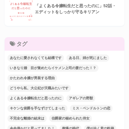
「よくある令嬢転生だと思ったのに」52話・
エディットをしっかり守るキリアン
タグ
あなたに愛されなくても結構です
ある日、姉が死にました
いきなり婚 目が覚めたらイケメン上司の妻だった！？
かたわれ令嬢が男装する理由
どうやら私、大公妃が天職みたいです
よくある令嬢転生だと思ったのに
アギレアの野獣
キケンな侯爵を手なずけてしまった
ミス・ペンドルトンの恋
不完全な離婚の結末は
伯爵家の秘められた侍女
余命僅かだと思ってました！
傲慢の時代
僕が歩く君の軌跡