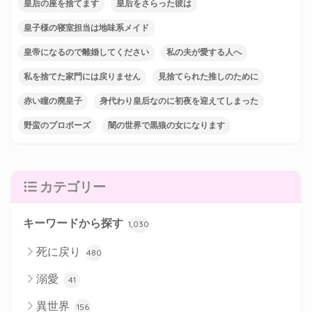
皇后の座を捨てます
皇后をさらった彼は
皇子様の寝室担当は地味系メイド
皇帝になるので離婚してください
私の夫が愛する人へ
私を捨てた家門には戻りません
見捨てられた推しのために
赤い瞳の廃皇子
身代わり皇后なのに初夜を迎えてしまった
野蛮のプロポーズ
闇の世界で黒狼の女になります
カテゴリー
キーワードから探す
1,030
死に戻り
480
溺愛
41
異世界
156