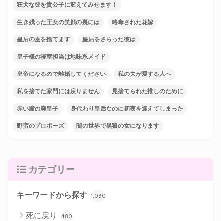
狂犬な彼を貴公子に変えてみせます！
生き残った王女の笑顔の裏には
略奪された花嫁
皇后の座を捨てます
皇后をさらった彼は
皇子様の寝室担当は地味系メイド
皇帝になるので離婚してください
私の夫が愛する人へ
私を捨てた家門には戻りません
見捨てられた推しのために
赤い瞳の廃皇子
身代わり皇后なのに初夜を迎えてしまった
野蛮のプロポーズ
闇の世界で黒狼の女になります
カテゴリー
キーワードから探す
1,030
死に戻り
480