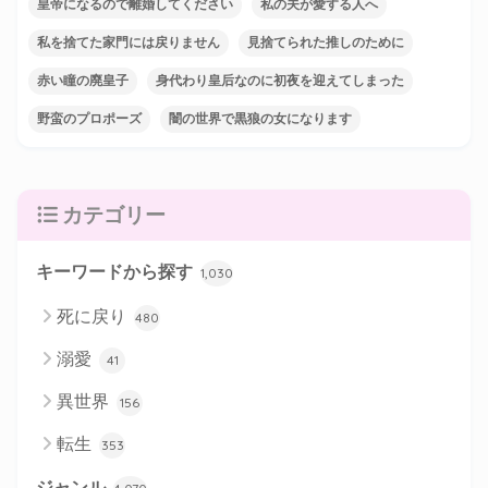
皇帝になるので離婚してください
私の夫が愛する人へ
私を捨てた家門には戻りません
見捨てられた推しのために
赤い瞳の廃皇子
身代わり皇后なのに初夜を迎えてしまった
野蛮のプロポーズ
闇の世界で黒狼の女になります
カテゴリー
キーワードから探す
1,030
死に戻り
480
溺愛
41
異世界
156
転生
353
ジャンル