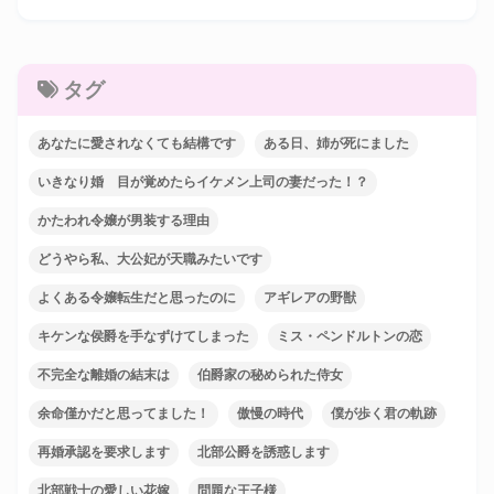
タグ
あなたに愛されなくても結構です
ある日、姉が死にました
いきなり婚 目が覚めたらイケメン上司の妻だった！？
かたわれ令嬢が男装する理由
どうやら私、大公妃が天職みたいです
よくある令嬢転生だと思ったのに
アギレアの野獣
キケンな侯爵を手なずけてしまった
ミス・ペンドルトンの恋
不完全な離婚の結末は
伯爵家の秘められた侍女
余命僅かだと思ってました！
傲慢の時代
僕が歩く君の軌跡
再婚承認を要求します
北部公爵を誘惑します
北部戦士の愛しい花嫁
問題な王子様