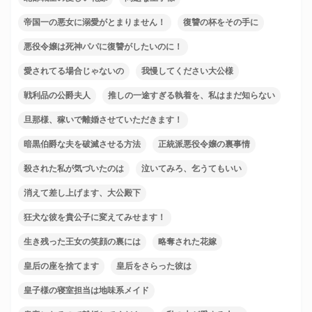
帝国一の悪女に溺愛がとまりません！
復讐の杯をその手に
悪役令嬢は死神パパに復讐がしたいのに！
愛されてる場合じゃないの
我慢してください大公様
戦利品の公爵夫人
推しの一途すぎる執着を、私はまだ知らない
旦那様、稼いで離婚させていただきます！
暗黒伯爵な夫を破滅させる方法
正統派悪役令嬢の裏事情
殺された私が気づいたのは
泣いてみろ、乞うてもいい
消えて差し上げます、大公殿下
狂犬な彼を貴公子に変えてみせます！
生き残った王女の笑顔の裏には
略奪された花嫁
皇后の座を捨てます
皇后をさらった彼は
皇子様の寝室担当は地味系メイド