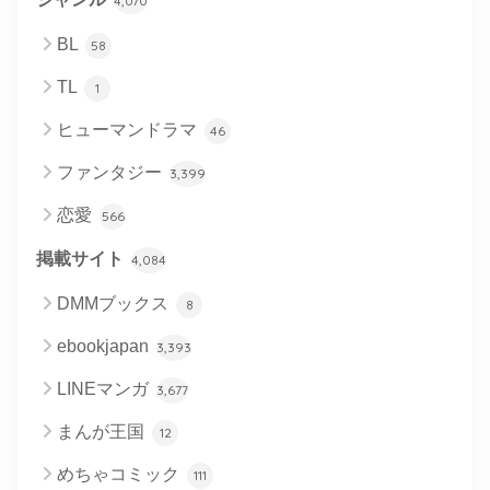
4,070
BL
58
TL
1
ヒューマンドラマ
46
ファンタジー
3,399
恋愛
566
掲載サイト
4,084
DMMブックス
8
ebookjapan
3,393
LINEマンガ
3,677
まんが王国
12
めちゃコミック
111