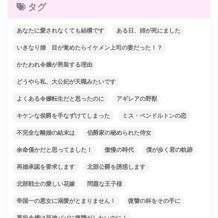
タグ
あなたに愛されなくても結構です
ある日、姉が死にました
いきなり婚 目が覚めたらイケメン上司の妻だった！？
かたわれ令嬢が男装する理由
どうやら私、大公妃が天職みたいです
よくある令嬢転生だと思ったのに
アギレアの野獣
キケンな侯爵を手なずけてしまった
ミス・ペンドルトンの恋
不完全な離婚の結末は
伯爵家の秘められた侍女
余命僅かだと思ってました！
傲慢の時代
僕が歩く君の軌跡
再婚承認を要求します
北部公爵を誘惑します
北部戦士の愛しい花嫁
問題な王子様
帝国一の悪女に溺愛がとまりません！
復讐の杯をその手に
悪役令嬢は死神パパに復讐がしたいのに！