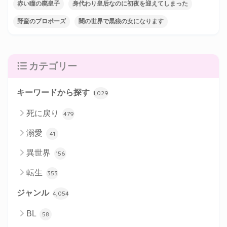
赤い瞳の廃皇子
身代わり皇后なのに初夜を迎えてしまった
野蛮のプロポーズ
闇の世界で黒狼の女になります
カテゴリー
キーワードから探す
1,029
死に戻り
479
溺愛
41
異世界
156
転生
353
ジャンル
4,054
BL
58