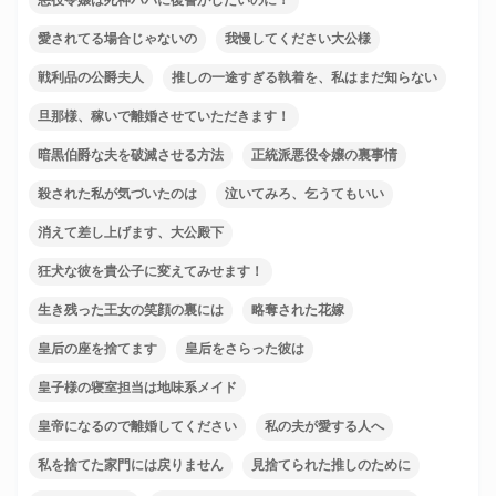
愛されてる場合じゃないの
我慢してください大公様
戦利品の公爵夫人
推しの一途すぎる執着を、私はまだ知らない
旦那様、稼いで離婚させていただきます！
暗黒伯爵な夫を破滅させる方法
正統派悪役令嬢の裏事情
殺された私が気づいたのは
泣いてみろ、乞うてもいい
消えて差し上げます、大公殿下
狂犬な彼を貴公子に変えてみせます！
生き残った王女の笑顔の裏には
略奪された花嫁
皇后の座を捨てます
皇后をさらった彼は
皇子様の寝室担当は地味系メイド
皇帝になるので離婚してください
私の夫が愛する人へ
私を捨てた家門には戻りません
見捨てられた推しのために