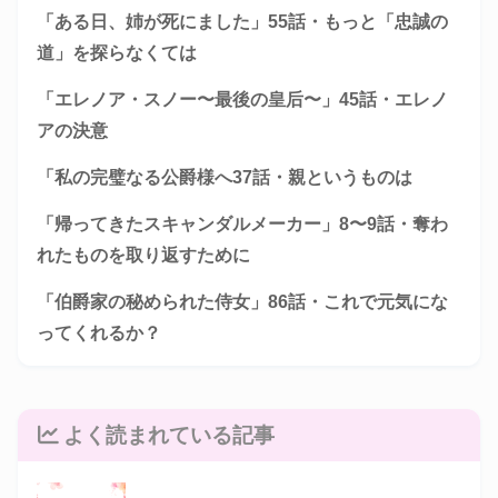
「ある日、姉が死にました」55話・もっと「忠誠の
道」を探らなくては
「エレノア・スノー〜最後の皇后〜」45話・エレノ
アの決意
「私の完璧なる公爵様へ37話・親というものは
「帰ってきたスキャンダルメーカー」8〜9話・奪わ
れたものを取り返すために
「伯爵家の秘められた侍女」86話・これで元気にな
ってくれるか？
よく読まれている記事