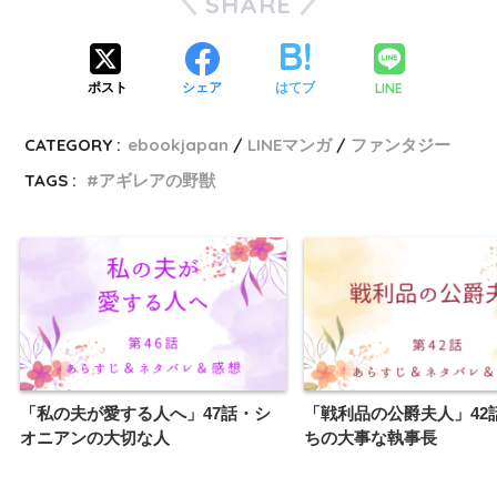
SHARE
LINE
ポスト
シェア
はてブ
CATEGORY :
ebookjapan
LINEマンガ
ファンタジー
TAGS :
アギレアの野獣
「私の夫が愛する人へ」47話・シ
「戦利品の公爵夫人」42
オニアンの大切な人
ちの大事な執事長