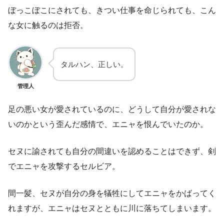
ぼっこぼこにされても、きつい仕事を命じられても、こん
な女に触るのは拒否。
タルハン、正しい。
管理人
足の悪い女が愛されているのに、どうして自分が愛されな
いのかという歪んだ感情で、エニャを恨んでいたのか。
セヌに諭されても自分の間違いを認めることはできず、剣
でエニャを攻撃するセルビア。
間一髪、セヌが自分の身を犠牲にしてエニャをかばってく
れますが、エニャはセヌとともに川に落ちてしまいます。