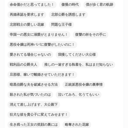
余命僅かだと思ってました！
傲慢の時代
僕が歩く君の軌跡
再婚承認を要求します
北部公爵を誘惑します
北部戦士の愛しい花嫁
問題な王子様
帝国一の悪女に溺愛がとまりません！
復讐の杯をその手に
悪役令嬢は死神パパに復讐がしたいのに！
愛されてる場合じゃないの
我慢してください大公様
戦利品の公爵夫人
推しの一途すぎる執着を、私はまだ知らない
旦那様、稼いで離婚させていただきます！
暗黒伯爵な夫を破滅させる方法
正統派悪役令嬢の裏事情
殺された私が気づいたのは
泣いてみろ、乞うてもいい
消えて差し上げます、大公殿下
狂犬な彼を貴公子に変えてみせます！
生き残った王女の笑顔の裏には
略奪された花嫁