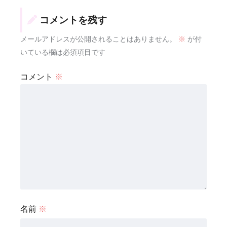
コメントを残す
メールアドレスが公開されることはありません。
※
が付
いている欄は必須項目です
コメント
※
名前
※