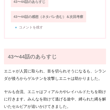
43〜44話のあらすじ
43〜44話の感想（ネタバレ含む）＆次回考察
コメントを残す
43〜44話のあらすじ
エニャが人質に取られ、首を切られそうになるも、シラン
ダが後ろからゲルナンを攻撃しエニャは助かりました。
ヤルも合流、エニャはフィアルカやレイハルドたちを助け
に行きます。みんなを助けて逃げる途中、縛られた縄を解
いたセルビアが追いかけてきました。