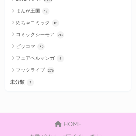
まんが王国
12
めちゃコミック
111
コミックシーモア
213
ピッコマ
132
フェアベルマンガ
5
ブックライブ
276
未分類
7
HOME