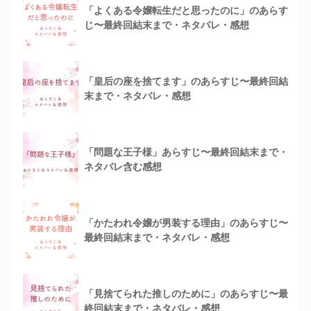
「よくある令嬢転生だと思ったのに」のあらす
じ〜最終回結末まで・ネタバレ・感想
「皇后の座を捨てます」のあらすじ〜最終回結
末まで・ネタバレ・感想
「問題な王子様」あらすじ〜最終回結末まで・
ネタバレ含む感想
「かたわれ令嬢が男装する理由」のあらすじ〜
最終回結末まで・ネタバレ・感想
「見捨てられた推しのために」のあらすじ〜最
終回結末まで・ネタバレ・感想