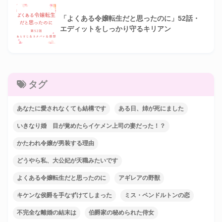
「よくある令嬢転生だと思ったのに」52話・
エディットをしっかり守るキリアン
タグ
あなたに愛されなくても結構です
ある日、姉が死にました
いきなり婚 目が覚めたらイケメン上司の妻だった！？
かたわれ令嬢が男装する理由
どうやら私、大公妃が天職みたいです
よくある令嬢転生だと思ったのに
アギレアの野獣
キケンな侯爵を手なずけてしまった
ミス・ペンドルトンの恋
不完全な離婚の結末は
伯爵家の秘められた侍女