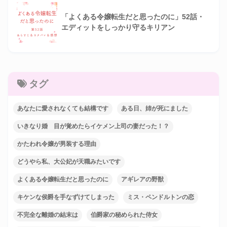
「よくある令嬢転生だと思ったのに」52話・
エディットをしっかり守るキリアン
タグ
あなたに愛されなくても結構です
ある日、姉が死にました
いきなり婚 目が覚めたらイケメン上司の妻だった！？
かたわれ令嬢が男装する理由
どうやら私、大公妃が天職みたいです
よくある令嬢転生だと思ったのに
アギレアの野獣
キケンな侯爵を手なずけてしまった
ミス・ペンドルトンの恋
不完全な離婚の結末は
伯爵家の秘められた侍女