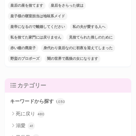
皇后の座を捨てます
皇后をさらった彼は
皇子様の寝室担当は地味系メイド
皇帝になるので離婚してください
私の夫が愛する人へ
私を捨てた家門には戻りません
見捨てられた推しのために
赤い瞳の廃皇子
身代わり皇后なのに初夜を迎えてしまった
野蛮のプロポーズ
闇の世界で黒狼の女になります
カテゴリー
キーワードから探す
1,030
死に戻り
480
溺愛
41