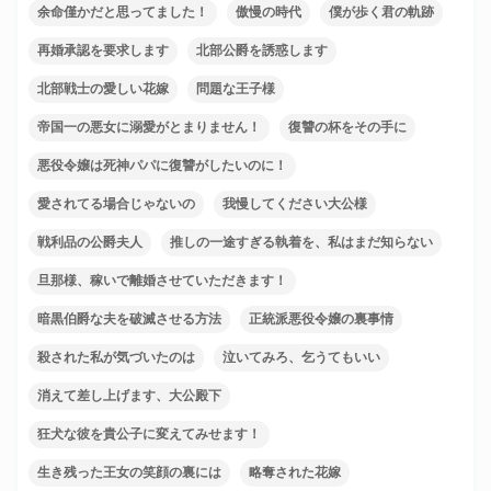
余命僅かだと思ってました！
傲慢の時代
僕が歩く君の軌跡
再婚承認を要求します
北部公爵を誘惑します
北部戦士の愛しい花嫁
問題な王子様
帝国一の悪女に溺愛がとまりません！
復讐の杯をその手に
悪役令嬢は死神パパに復讐がしたいのに！
愛されてる場合じゃないの
我慢してください大公様
戦利品の公爵夫人
推しの一途すぎる執着を、私はまだ知らない
旦那様、稼いで離婚させていただきます！
暗黒伯爵な夫を破滅させる方法
正統派悪役令嬢の裏事情
殺された私が気づいたのは
泣いてみろ、乞うてもいい
消えて差し上げます、大公殿下
狂犬な彼を貴公子に変えてみせます！
生き残った王女の笑顔の裏には
略奪された花嫁