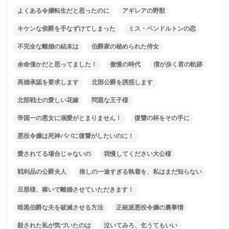
よくある令嬢転生だと思ったのに
アギレアの野獣
キケンな侯爵を手なずけてしまった
ミス・ペンドルトンの恋
不完全な離婚の結末は
伯爵家の秘められた侍女
余命僅かだと思ってました！
傲慢の時代
僕が歩く君の軌跡
再婚承認を要求します
北部公爵を誘惑します
北部戦士の愛しい花嫁
問題な王子様
帝国一の悪女に溺愛がとまりません！
復讐の杯をその手に
悪役令嬢は死神パパに復讐がしたいのに！
愛されてる場合じゃないの
我慢してください大公様
戦利品の公爵夫人
推しの一途すぎる執着を、私はまだ知らない
旦那様、稼いで離婚させていただきます！
暗黒伯爵な夫を破滅させる方法
正統派悪役令嬢の裏事情
殺された私が気づいたのは
泣いてみろ、乞うてもいい