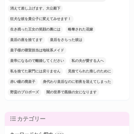
消えて差し上げます、大公殿下
狂犬な彼を貴公子に変えてみせます！
生き残った王女の笑顔の裏には
略奪された花嫁
皇后の座を捨てます
皇后をさらった彼は
皇子様の寝室担当は地味系メイド
皇帝になるので離婚してください
私の夫が愛する人へ
私を捨てた家門には戻りません
見捨てられた推しのために
赤い瞳の廃皇子
身代わり皇后なのに初夜を迎えてしまった
野蛮のプロポーズ
闇の世界で黒狼の女になります
カテゴリー