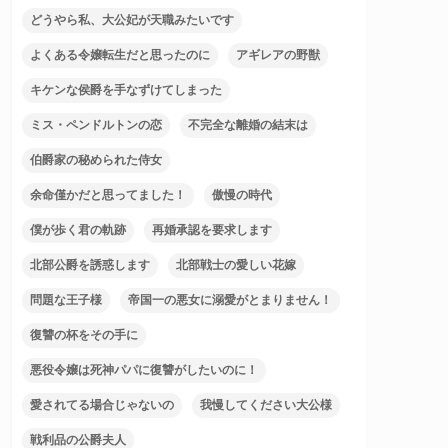
どうやら私、大公妃が天職みたいです
よくある令嬢転生だと思ったのに
アギレアの野獣
キケンな侯爵を手なずけてしまった
ミス・ペンドルトンの恋
不完全な離婚の結末は
伯爵家の秘められた侍女
余命僅かだと思ってました！
傲慢の時代
僕が歩く君の軌跡
再婚承認を要求します
北部公爵を誘惑します
北部戦士の愛しい花嫁
問題な王子様
帝国一の悪女に溺愛がとまりません！
復讐の杯をその手に
悪役令嬢は死神パパに復讐がしたいのに！
愛されてる場合じゃないの
我慢してください大公様
戦利品の公爵夫人