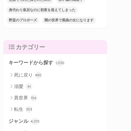
身代わり皇后なのに初夜を迎えてしまった
野蛮のプロポーズ
闇の世界で黒狼の女になります
カテゴリー
キーワードから探す
1,030
死に戻り
480
溺愛
41
異世界
156
転生
353
ジャンル
4,072