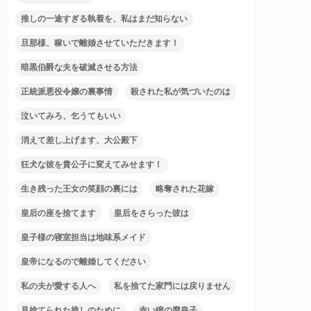
推しの一途すぎる執着を、私はまだ知らない
旦那様、稼いで離婚させていただきます！
暗黒伯爵な夫を破滅させる方法
正統派悪役令嬢の裏事情
殺された私が気づいたのは
泣いてみろ、乞うてもいい
消えて差し上げます、大公殿下
狂犬な彼を貴公子に変えてみせます！
生き残った王女の笑顔の裏には
略奪された花嫁
皇后の座を捨てます
皇后をさらった彼は
皇子様の寝室担当は地味系メイド
皇帝になるので離婚してください
私の夫が愛する人へ
私を捨てた家門には戻りません
見捨てられた推しのために
赤い瞳の廃皇子