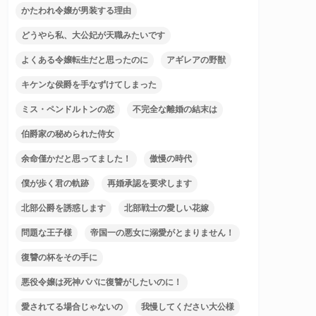
かたわれ令嬢が男装する理由
どうやら私、大公妃が天職みたいです
よくある令嬢転生だと思ったのに
アギレアの野獣
キケンな侯爵を手なずけてしまった
ミス・ペンドルトンの恋
不完全な離婚の結末は
伯爵家の秘められた侍女
余命僅かだと思ってました！
傲慢の時代
僕が歩く君の軌跡
再婚承認を要求します
北部公爵を誘惑します
北部戦士の愛しい花嫁
問題な王子様
帝国一の悪女に溺愛がとまりません！
復讐の杯をその手に
悪役令嬢は死神パパに復讐がしたいのに！
愛されてる場合じゃないの
我慢してください大公様