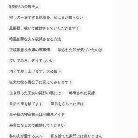
戦利品の公爵夫人
推しの一途すぎる執着を、私はまだ知らない
旦那様、稼いで離婚させていただきます！
暗黒伯爵な夫を破滅させる方法
正統派悪役令嬢の裏事情
殺された私が気づいたのは
泣いてみろ、乞うてもいい
消えて差し上げます、大公殿下
狂犬な彼を貴公子に変えてみせます！
生き残った王女の笑顔の裏には
略奪された花嫁
皇后の座を捨てます
皇后をさらった彼は
皇子様の寝室担当は地味系メイド
皇帝になるので離婚してください
私の夫が愛する人へ
私を捨てた家門には戻りません