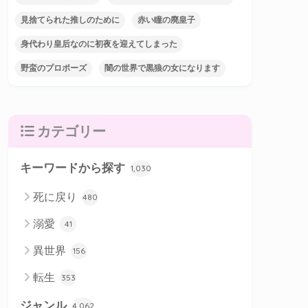
見捨てられた推しのために
赤い瞳の廃皇子
身代わり皇后なのに初夜を迎えてしまった
野蛮のプロポーズ
闇の世界で黒狼の女になります
カテゴリー
キーワードから探す
1,030
死に戻り
480
溺愛
41
異世界
156
転生
353
ジャンル
4,062