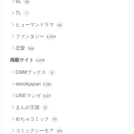
BL
58
TL
1
ヒューマンドラマ
46
ファンタジー
3,393
恋愛
566
掲載サイト
4,078
DMMブックス
8
ebookjapan
3,387
LINEマンガ
3,671
まんが王国
12
めちゃコミック
111
コミックシーモア
213