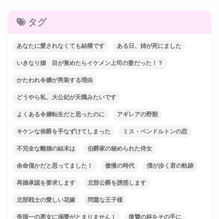
タグ
あなたに愛されなくても結構です
ある日、姉が死にました
いきなり婚 目が覚めたらイケメン上司の妻だった！？
かたわれ令嬢が男装する理由
どうやら私、大公妃が天職みたいです
よくある令嬢転生だと思ったのに
アギレアの野獣
キケンな侯爵を手なずけてしまった
ミス・ペンドルトンの恋
不完全な離婚の結末は
伯爵家の秘められた侍女
余命僅かだと思ってました！
傲慢の時代
僕が歩く君の軌跡
再婚承認を要求します
北部公爵を誘惑します
北部戦士の愛しい花嫁
問題な王子様
帝国一の悪女に溺愛がとまりません！
復讐の杯をその手に