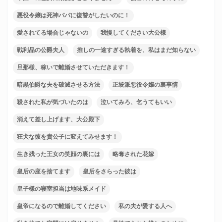
悪役令嬢は死神パパに復讐がしたいのに！
愛されてる場合じゃないの
我慢してください大公様
戦利品の公爵夫人
推しの一途すぎる執着を、私はまだ知らない
旦那様、稼いで離婚させていただきます！
暗黒伯爵な夫を破滅させる方法
正統派悪役令嬢の裏事情
殺された私が気づいたのは
泣いてみろ、乞うてもいい
消えて差し上げます、大公殿下
狂犬な彼を貴公子に変えてみせます！
生き残った王女の笑顔の裏には
略奪された花嫁
皇后の座を捨てます
皇后をさらった彼は
皇子様の寝室担当は地味系メイド
皇帝になるので離婚してください
私の夫が愛する人へ