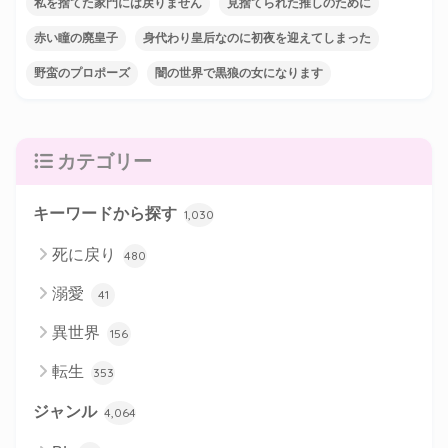
私を捨てた家門には戻りません
見捨てられた推しのために
赤い瞳の廃皇子
身代わり皇后なのに初夜を迎えてしまった
野蛮のプロポーズ
闇の世界で黒狼の女になります
カテゴリー
キーワードから探す
1,030
死に戻り
480
溺愛
41
異世界
156
転生
353
ジャンル
4,064