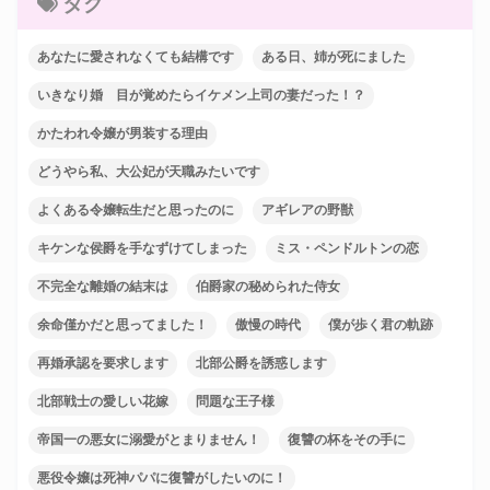
タグ
あなたに愛されなくても結構です
ある日、姉が死にました
いきなり婚 目が覚めたらイケメン上司の妻だった！？
かたわれ令嬢が男装する理由
どうやら私、大公妃が天職みたいです
よくある令嬢転生だと思ったのに
アギレアの野獣
キケンな侯爵を手なずけてしまった
ミス・ペンドルトンの恋
不完全な離婚の結末は
伯爵家の秘められた侍女
余命僅かだと思ってました！
傲慢の時代
僕が歩く君の軌跡
再婚承認を要求します
北部公爵を誘惑します
北部戦士の愛しい花嫁
問題な王子様
帝国一の悪女に溺愛がとまりません！
復讐の杯をその手に
悪役令嬢は死神パパに復讐がしたいのに！