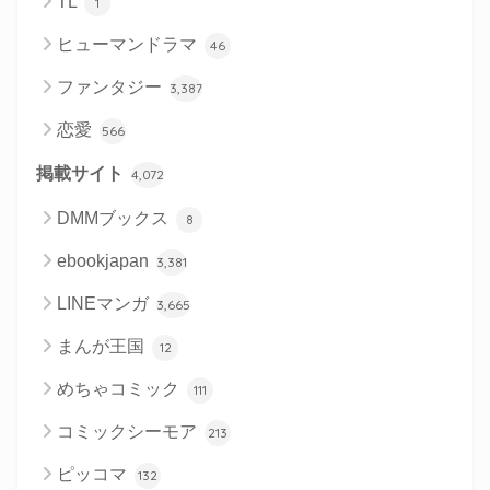
TL
1
ヒューマンドラマ
46
ファンタジー
3,387
恋愛
566
掲載サイト
4,072
DMMブックス
8
ebookjapan
3,381
LINEマンガ
3,665
まんが王国
12
めちゃコミック
111
コミックシーモア
213
ピッコマ
132