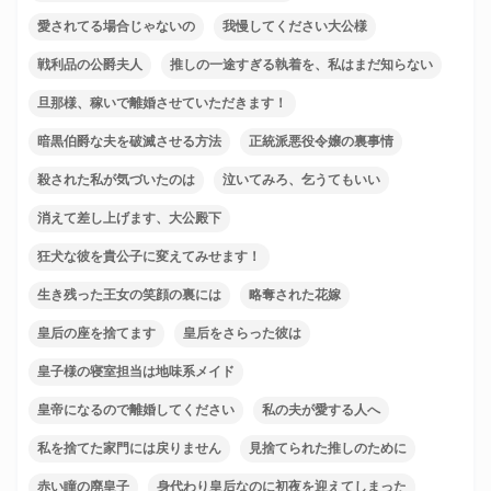
愛されてる場合じゃないの
我慢してください大公様
戦利品の公爵夫人
推しの一途すぎる執着を、私はまだ知らない
旦那様、稼いで離婚させていただきます！
暗黒伯爵な夫を破滅させる方法
正統派悪役令嬢の裏事情
殺された私が気づいたのは
泣いてみろ、乞うてもいい
消えて差し上げます、大公殿下
狂犬な彼を貴公子に変えてみせます！
生き残った王女の笑顔の裏には
略奪された花嫁
皇后の座を捨てます
皇后をさらった彼は
皇子様の寝室担当は地味系メイド
皇帝になるので離婚してください
私の夫が愛する人へ
私を捨てた家門には戻りません
見捨てられた推しのために
赤い瞳の廃皇子
身代わり皇后なのに初夜を迎えてしまった