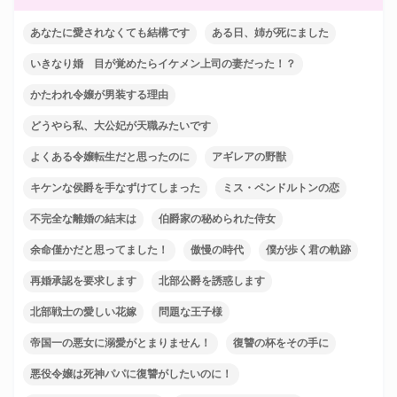
あなたに愛されなくても結構です
ある日、姉が死にました
いきなり婚 目が覚めたらイケメン上司の妻だった！？
かたわれ令嬢が男装する理由
どうやら私、大公妃が天職みたいです
よくある令嬢転生だと思ったのに
アギレアの野獣
キケンな侯爵を手なずけてしまった
ミス・ペンドルトンの恋
不完全な離婚の結末は
伯爵家の秘められた侍女
余命僅かだと思ってました！
傲慢の時代
僕が歩く君の軌跡
再婚承認を要求します
北部公爵を誘惑します
北部戦士の愛しい花嫁
問題な王子様
帝国一の悪女に溺愛がとまりません！
復讐の杯をその手に
悪役令嬢は死神パパに復讐がしたいのに！