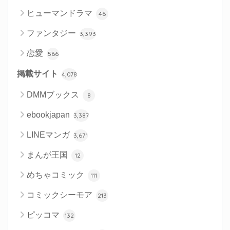
ヒューマンドラマ
46
ファンタジー
3,393
恋愛
566
掲載サイト
4,078
DMMブックス
8
ebookjapan
3,387
LINEマンガ
3,671
まんが王国
12
めちゃコミック
111
コミックシーモア
213
ピッコマ
132