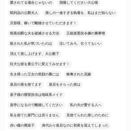
愛されてる場合じゃないの
我慢してください大公様
戦利品の公爵夫人
推しの一途すぎる執着を、私はまだ知らない
旦那様、稼いで離婚させていただきます！
暗黒伯爵な夫を破滅させる方法
正統派悪役令嬢の裏事情
殺された私が気づいたのは
泣いてみろ、乞うてもいい
消えて差し上げます、大公殿下
狂犬な彼を貴公子に変えてみせます！
生き残った王女の笑顔の裏には
略奪された花嫁
皇后の座を捨てます
皇后をさらった彼は
皇子様の寝室担当は地味系メイド
皇帝になるので離婚してください
私の夫が愛する人へ
私を捨てた家門には戻りません
見捨てられた推しのために
赤い瞳の廃皇子
身代わり皇后なのに初夜を迎えてしまった