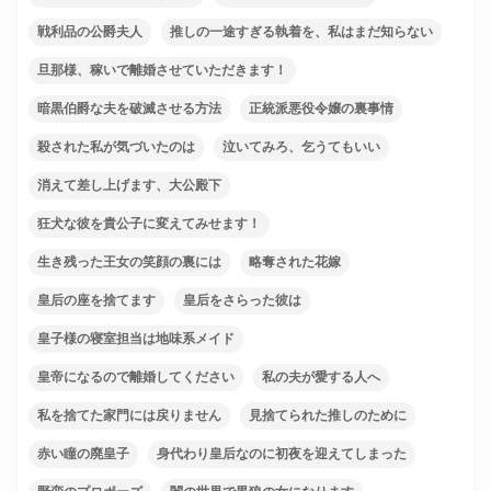
戦利品の公爵夫人
推しの一途すぎる執着を、私はまだ知らない
旦那様、稼いで離婚させていただきます！
暗黒伯爵な夫を破滅させる方法
正統派悪役令嬢の裏事情
殺された私が気づいたのは
泣いてみろ、乞うてもいい
消えて差し上げます、大公殿下
狂犬な彼を貴公子に変えてみせます！
生き残った王女の笑顔の裏には
略奪された花嫁
皇后の座を捨てます
皇后をさらった彼は
皇子様の寝室担当は地味系メイド
皇帝になるので離婚してください
私の夫が愛する人へ
私を捨てた家門には戻りません
見捨てられた推しのために
赤い瞳の廃皇子
身代わり皇后なのに初夜を迎えてしまった