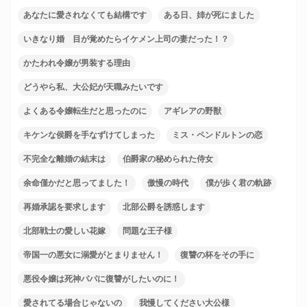
あなたに愛されなくても結構です
ある日、姉が死にました
いきなり婚 目が覚めたらイケメン上司の妻だった！？
かたわれ令嬢が男装する理由
どうやら私、大公妃が天職みたいです
よくある令嬢転生だと思ったのに
アギレアの野獣
キケンな侯爵を手なずけてしまった
ミス・ペンドルトンの恋
不完全な離婚の結末は
伯爵家の秘められた侍女
余命僅かだと思ってました！
傲慢の時代
僕が歩く君の軌跡
再婚承認を要求します
北部公爵を誘惑します
北部戦士の愛しい花嫁
問題な王子様
帝国一の悪女に溺愛がとまりません！
復讐の杯をその手に
悪役令嬢は死神パパに復讐がしたいのに！
愛されてる場合じゃないの
我慢してください大公様