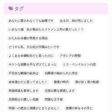
タグ
あなたに愛されなくても結構です
ある日、姉が死にました
いきなり婚 目が覚めたらイケメン上司の妻だった！？
かたわれ令嬢が男装する理由
どうやら私、大公妃が天職みたいです
よくある令嬢転生だと思ったのに
アギレアの野獣
キケンな侯爵を手なずけてしまった
ミス・ペンドルトンの恋
不完全な離婚の結末は
伯爵家の秘められた侍女
余命僅かだと思ってました！
傲慢の時代
僕が歩く君の軌跡
再婚承認を要求します
北部公爵を誘惑します
北部戦士の愛しい花嫁
問題な王子様
帝国一の悪女に溺愛がとまりません！
復讐の杯をその手に