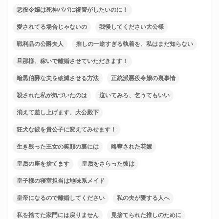
悪役令嬢は死神パパに復讐がしたいのに！
愛されてる場合じゃないの
我慢してください大公様
戦利品の公爵夫人
推しの一途すぎる執着を、私はまだ知らない
旦那様、稼いで離婚させていただきます！
暗黒伯爵な夫を破滅させる方法
正統派悪役令嬢の裏事情
殺された私が気づいたのは
泣いてみろ、乞うてもいい
消えて差し上げます、大公殿下
狂犬な彼を貴公子に変えてみせます！
生き残った王女の笑顔の裏には
略奪された花嫁
皇后の座を捨てます
皇后をさらった彼は
皇子様の寝室担当は地味系メイド
皇帝になるので離婚してください
私の夫が愛する人へ
私を捨てた家門には戻りません
見捨てられた推しのために