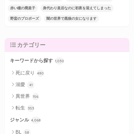
赤い瞳の廃皇子
身代わり皇后なのに初夜を迎えてしまった
野蛮のプロポーズ
闇の世界で黒狼の女になります
カテゴリー
キーワードから探す
1,030
死に戻り
480
溺愛
41
異世界
156
転生
353
ジャンル
4,068
BL
58