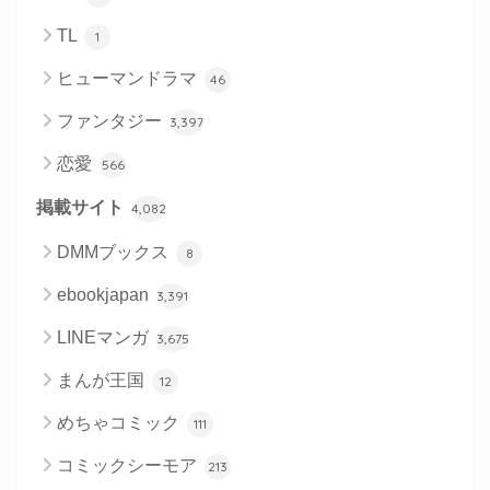
TL
1
ヒューマンドラマ
46
ファンタジー
3,397
恋愛
566
掲載サイト
4,082
DMMブックス
8
ebookjapan
3,391
LINEマンガ
3,675
まんが王国
12
めちゃコミック
111
コミックシーモア
213