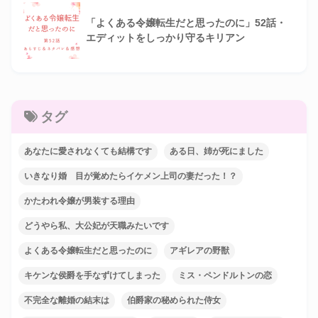
「よくある令嬢転生だと思ったのに」52話・
エディットをしっかり守るキリアン
タグ
あなたに愛されなくても結構です
ある日、姉が死にました
いきなり婚 目が覚めたらイケメン上司の妻だった！？
かたわれ令嬢が男装する理由
どうやら私、大公妃が天職みたいです
よくある令嬢転生だと思ったのに
アギレアの野獣
キケンな侯爵を手なずけてしまった
ミス・ペンドルトンの恋
不完全な離婚の結末は
伯爵家の秘められた侍女