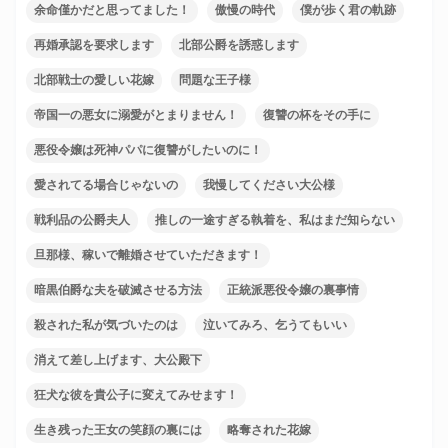
余命僅かだと思ってました！
傲慢の時代
僕が歩く君の軌跡
再婚承認を要求します
北部公爵を誘惑します
北部戦士の愛しい花嫁
問題な王子様
帝国一の悪女に溺愛がとまりません！
復讐の杯をその手に
悪役令嬢は死神パパに復讐がしたいのに！
愛されてる場合じゃないの
我慢してください大公様
戦利品の公爵夫人
推しの一途すぎる執着を、私はまだ知らない
旦那様、稼いで離婚させていただきます！
暗黒伯爵な夫を破滅させる方法
正統派悪役令嬢の裏事情
殺された私が気づいたのは
泣いてみろ、乞うてもいい
消えて差し上げます、大公殿下
狂犬な彼を貴公子に変えてみせます！
生き残った王女の笑顔の裏には
略奪された花嫁