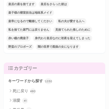
皇后の座を捨てます
皇后をさらった彼は
皇子様の寝室担当は地味系メイド
皇帝になるので離婚してください
私の夫が愛する人へ
私を捨てた家門には戻りません
見捨てられた推しのために
赤い瞳の廃皇子
身代わり皇后なのに初夜を迎えてしまった
野蛮のプロポーズ
闇の世界で黒狼の女になります
カテゴリー
キーワードから探す
1,030
死に戻り
480
溺愛
41