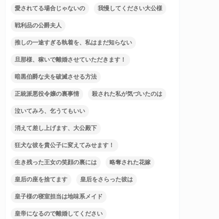
愛されてる場合じゃないの
我慢してください大公様
戦利品の公爵夫人
推しの一途すぎる執着を、私はまだ知らない
旦那様、稼いで離婚させていただきます！
暗黒伯爵な夫を破滅させる方法
正統派悪役令嬢の裏事情
殺された私が気づいたのは
泣いてみろ、乞うてもいい
消えて差し上げます、大公殿下
狂犬な彼を貴公子に変えてみせます！
生き残った王女の笑顔の裏には
略奪された花嫁
皇后の座を捨てます
皇后をさらった彼は
皇子様の寝室担当は地味系メイド
皇帝になるので離婚してください