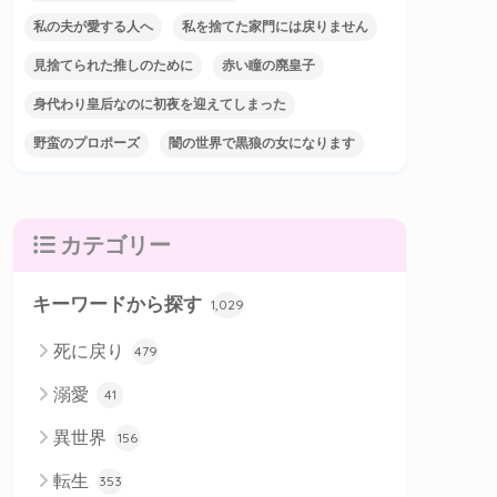
私の夫が愛する人へ
私を捨てた家門には戻りません
見捨てられた推しのために
赤い瞳の廃皇子
身代わり皇后なのに初夜を迎えてしまった
野蛮のプロポーズ
闇の世界で黒狼の女になります
カテゴリー
キーワードから探す
1,029
死に戻り
479
溺愛
41
異世界
156
転生
353