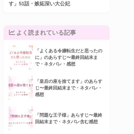
す」51話・嫉妬深い大公妃
よく読まれている記事
「よくある令嬢転生だと思ったの
に」のあらすじ〜最終回結末ま
で・ネタバレ・感想
「皇后の座を捨てます」のあらす
じ〜最終回結末まで・ネタバレ・
感想
「問題な王子様」あらすじ〜最終
回結末まで・ネタバレ含む感想