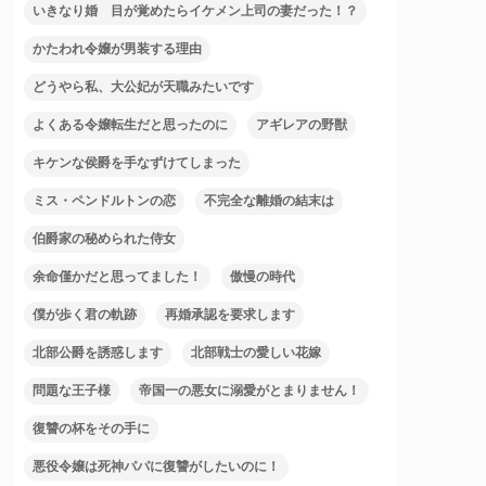
いきなり婚 目が覚めたらイケメン上司の妻だった！？
かたわれ令嬢が男装する理由
どうやら私、大公妃が天職みたいです
よくある令嬢転生だと思ったのに
アギレアの野獣
キケンな侯爵を手なずけてしまった
ミス・ペンドルトンの恋
不完全な離婚の結末は
伯爵家の秘められた侍女
余命僅かだと思ってました！
傲慢の時代
僕が歩く君の軌跡
再婚承認を要求します
北部公爵を誘惑します
北部戦士の愛しい花嫁
問題な王子様
帝国一の悪女に溺愛がとまりません！
復讐の杯をその手に
悪役令嬢は死神パパに復讐がしたいのに！