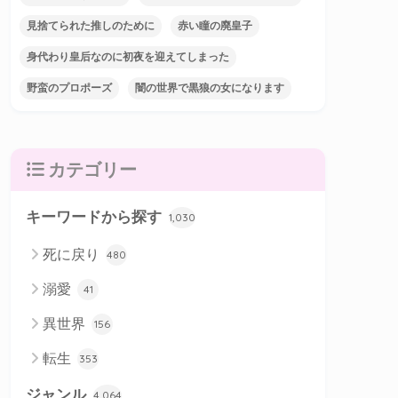
見捨てられた推しのために
赤い瞳の廃皇子
身代わり皇后なのに初夜を迎えてしまった
野蛮のプロポーズ
闇の世界で黒狼の女になります
カテゴリー
キーワードから探す
1,030
死に戻り
480
溺愛
41
異世界
156
転生
353
ジャンル
4,064