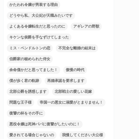
かたわれ令嬢が男装する理由
どうやら私、大公妃が天職みたいです
よくある令嬢転生だと思ったのに
アギレアの野獣
キケンな侯爵を手なずけてしまった
ミス・ペンドルトンの恋
不完全な離婚の結末は
伯爵家の秘められた侍女
余命僅かだと思ってました！
傲慢の時代
僕が歩く君の軌跡
再婚承認を要求します
北部公爵を誘惑します
北部戦士の愛しい花嫁
問題な王子様
帝国一の悪女に溺愛がとまりません！
復讐の杯をその手に
悪役令嬢は死神パパに復讐がしたいのに！
愛されてる場合じゃないの
我慢してください大公様