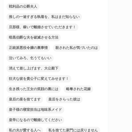
戦利品の公爵夫人
推しの一途すぎる執着を、私はまだ知らない
旦那様、稼いで離婚させていただきます！
暗黒伯爵な夫を破滅させる方法
正統派悪役令嬢の裏事情
殺された私が気づいたのは
泣いてみろ、乞うてもいい
消えて差し上げます、大公殿下
狂犬な彼を貴公子に変えてみせます！
生き残った王女の笑顔の裏には
略奪された花嫁
皇后の座を捨てます
皇后をさらった彼は
皇子様の寝室担当は地味系メイド
皇帝になるので離婚してください
私の夫が愛する人へ
私を捨てた家門には戻りません