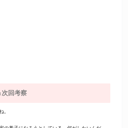
＆次回考察
ね。