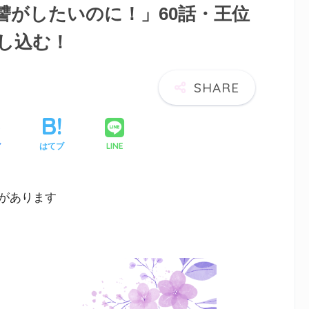
讐がしたいのに！」60話・王位
し込む！
LINE
ア
はてブ
があります