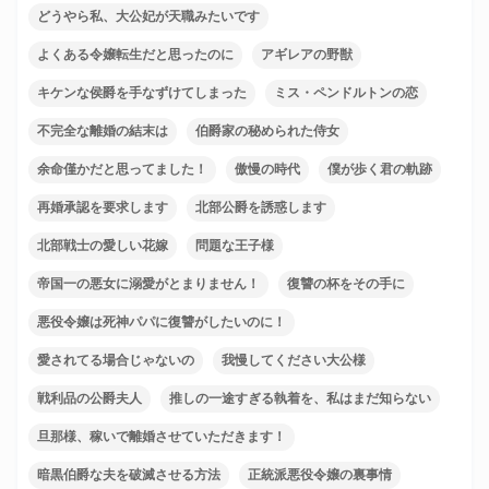
どうやら私、大公妃が天職みたいです
よくある令嬢転生だと思ったのに
アギレアの野獣
キケンな侯爵を手なずけてしまった
ミス・ペンドルトンの恋
不完全な離婚の結末は
伯爵家の秘められた侍女
余命僅かだと思ってました！
傲慢の時代
僕が歩く君の軌跡
再婚承認を要求します
北部公爵を誘惑します
北部戦士の愛しい花嫁
問題な王子様
帝国一の悪女に溺愛がとまりません！
復讐の杯をその手に
悪役令嬢は死神パパに復讐がしたいのに！
愛されてる場合じゃないの
我慢してください大公様
戦利品の公爵夫人
推しの一途すぎる執着を、私はまだ知らない
旦那様、稼いで離婚させていただきます！
暗黒伯爵な夫を破滅させる方法
正統派悪役令嬢の裏事情