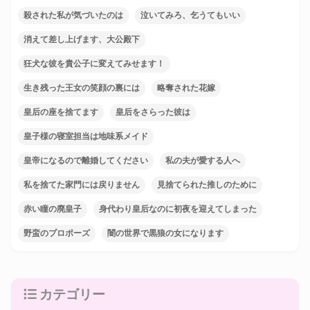
殺された私が気づいたのは
泣いてみろ、乞うてもいい
消えて差し上げます、大公殿下
狂犬な彼を貴公子に変えてみせます！
生き残った王女の笑顔の裏には
略奪された花嫁
皇后の座を捨てます
皇后をさらった彼は
皇子様の寝室担当は地味系メイド
皇帝になるので離婚してください
私の夫が愛する人へ
私を捨てた家門には戻りません
見捨てられた推しのために
赤い瞳の廃皇子
身代わり皇后なのに初夜を迎えてしまった
野蛮のプロポーズ
闇の世界で黒狼の女になります
カテゴリー