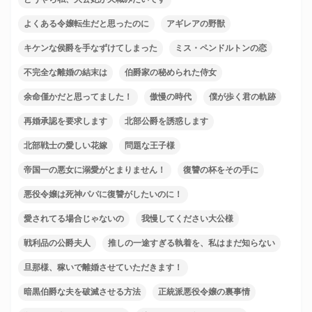
よくある令嬢転生だと思ったのに
アギレアの野獣
キケンな侯爵を手なずけてしまった
ミス・ペンドルトンの恋
不完全な離婚の結末は
伯爵家の秘められた侍女
余命僅かだと思ってました！
傲慢の時代
僕が歩く君の軌跡
再婚承認を要求します
北部公爵を誘惑します
北部戦士の愛しい花嫁
問題な王子様
帝国一の悪女に溺愛がとまりません！
復讐の杯をその手に
悪役令嬢は死神パパに復讐がしたいのに！
愛されてる場合じゃないの
我慢してください大公様
戦利品の公爵夫人
推しの一途すぎる執着を、私はまだ知らない
旦那様、稼いで離婚させていただきます！
暗黒伯爵な夫を破滅させる方法
正統派悪役令嬢の裏事情