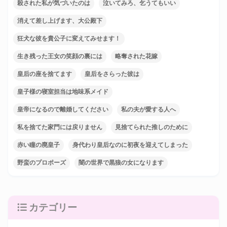
殺された私が気づいたのは
泣いてみろ、乞うてもいい
消えて差し上げます、大公殿下
狂犬な彼を貴公子に変えてみせます！
生き残った王女の笑顔の裏には
略奪された花嫁
皇后の座を捨てます
皇后をさらった彼は
皇子様の寝室担当は地味系メイド
皇帝になるので離婚してください
私の夫が愛する人へ
私を捨てた家門には戻りません
見捨てられた推しのために
赤い瞳の廃皇子
身代わり皇后なのに初夜を迎えてしまった
野蛮のプロポーズ
闇の世界で黒狼の女になります
カテゴリー