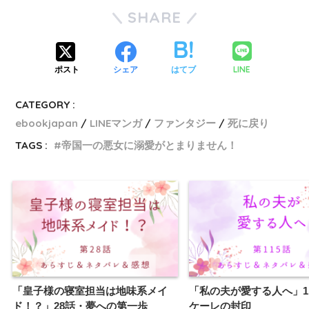
SHARE
LINE
ポスト
シェア
はてブ
CATEGORY :
ebookjapan
LINEマンガ
ファンタジー
死に戻り
TAGS :
帝国一の悪女に溺愛がとまりません！
「皇子様の寝室担当は地味系メイ
「私の夫が愛する人へ」1
ド！？」28話・夢への第一歩
ケーレの封印