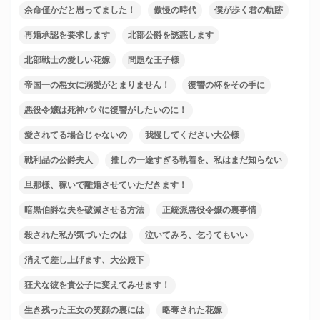
余命僅かだと思ってました！
傲慢の時代
僕が歩く君の軌跡
再婚承認を要求します
北部公爵を誘惑します
北部戦士の愛しい花嫁
問題な王子様
帝国一の悪女に溺愛がとまりません！
復讐の杯をその手に
悪役令嬢は死神パパに復讐がしたいのに！
愛されてる場合じゃないの
我慢してください大公様
戦利品の公爵夫人
推しの一途すぎる執着を、私はまだ知らない
旦那様、稼いで離婚させていただきます！
暗黒伯爵な夫を破滅させる方法
正統派悪役令嬢の裏事情
殺された私が気づいたのは
泣いてみろ、乞うてもいい
消えて差し上げます、大公殿下
狂犬な彼を貴公子に変えてみせます！
生き残った王女の笑顔の裏には
略奪された花嫁