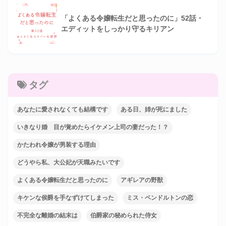
「よくある令嬢転生だと思ったのに」52話・
エディットをしっかり守るキリアン
タグ
あなたに愛されなくても結構です
ある日、姉が死にました
いきなり婚 目が覚めたらイケメン上司の妻だった！？
かたわれ令嬢が男装する理由
どうやら私、大公妃が天職みたいです
よくある令嬢転生だと思ったのに
アギレアの野獣
キケンな侯爵を手なずけてしまった
ミス・ペンドルトンの恋
不完全な離婚の結末は
伯爵家の秘められた侍女