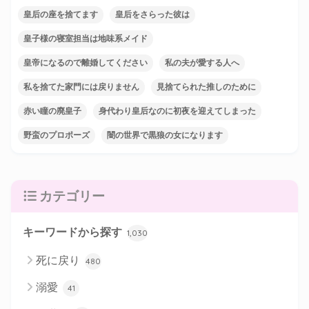
皇后の座を捨てます
皇后をさらった彼は
皇子様の寝室担当は地味系メイド
皇帝になるので離婚してください
私の夫が愛する人へ
私を捨てた家門には戻りません
見捨てられた推しのために
赤い瞳の廃皇子
身代わり皇后なのに初夜を迎えてしまった
野蛮のプロポーズ
闇の世界で黒狼の女になります
カテゴリー
キーワードから探す
1,030
死に戻り
480
溺愛
41