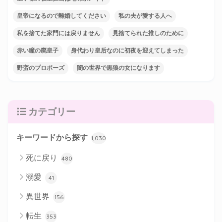
皇帝になるので離婚してください
私の夫が愛する人へ
私を捨てた家門には戻りません
見捨てられた推しのために
赤い瞳の廃皇子
身代わり皇后なのに初夜を迎えてしまった
野蛮のプロポーズ
闇の世界で黒狼の女になります
カテゴリー
キーワードから探す
1,030
死に戻り
480
溺愛
41
異世界
156
転生
353