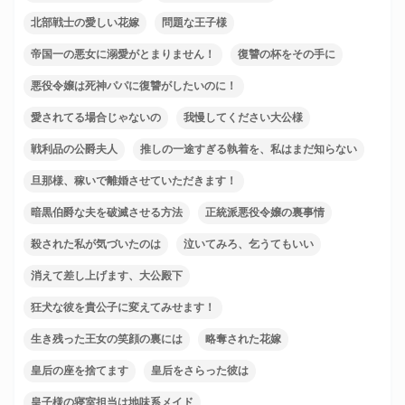
北部戦士の愛しい花嫁
問題な王子様
帝国一の悪女に溺愛がとまりません！
復讐の杯をその手に
悪役令嬢は死神パパに復讐がしたいのに！
愛されてる場合じゃないの
我慢してください大公様
戦利品の公爵夫人
推しの一途すぎる執着を、私はまだ知らない
旦那様、稼いで離婚させていただきます！
暗黒伯爵な夫を破滅させる方法
正統派悪役令嬢の裏事情
殺された私が気づいたのは
泣いてみろ、乞うてもいい
消えて差し上げます、大公殿下
狂犬な彼を貴公子に変えてみせます！
生き残った王女の笑顔の裏には
略奪された花嫁
皇后の座を捨てます
皇后をさらった彼は
皇子様の寝室担当は地味系メイド