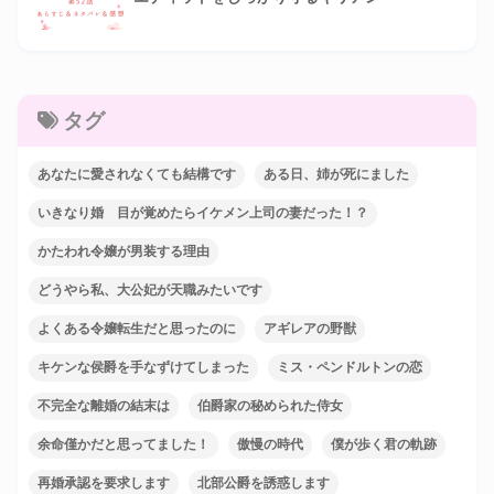
タグ
あなたに愛されなくても結構です
ある日、姉が死にました
いきなり婚 目が覚めたらイケメン上司の妻だった！？
かたわれ令嬢が男装する理由
どうやら私、大公妃が天職みたいです
よくある令嬢転生だと思ったのに
アギレアの野獣
キケンな侯爵を手なずけてしまった
ミス・ペンドルトンの恋
不完全な離婚の結末は
伯爵家の秘められた侍女
余命僅かだと思ってました！
傲慢の時代
僕が歩く君の軌跡
再婚承認を要求します
北部公爵を誘惑します