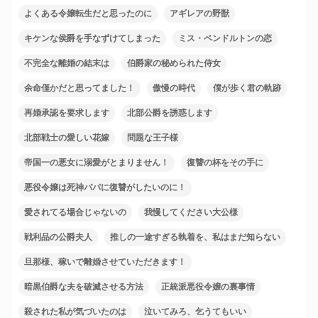
よくある令嬢転生だと思ったのに
アギレアの野獣
キケンな侯爵を手なずけてしまった
ミス・ペンドルトンの恋
不完全な離婚の結末は
伯爵家の秘められた侍女
余命僅かだと思ってました！
傲慢の時代
僕が歩く君の軌跡
再婚承認を要求します
北部公爵を誘惑します
北部戦士の愛しい花嫁
問題な王子様
帝国一の悪女に溺愛がとまりません！
復讐の杯をその手に
悪役令嬢は死神パパに復讐がしたいのに！
愛されてる場合じゃないの
我慢してください大公様
戦利品の公爵夫人
推しの一途すぎる執着を、私はまだ知らない
旦那様、稼いで離婚させていただきます！
暗黒伯爵な夫を破滅させる方法
正統派悪役令嬢の裏事情
殺された私が気づいたのは
泣いてみろ、乞うてもいい