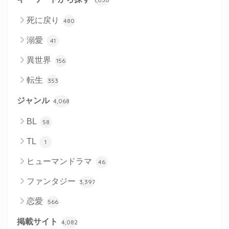
死に戻り
480
溺愛
41
異世界
156
転生
353
ジャンル
4,068
BL
58
TL
1
ヒューマンドラマ
46
ファンタジー
3,397
恋愛
566
掲載サイト
4,082