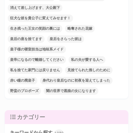
消えて差し上げます、大公殿下
狂犬な彼を貴公子に変えてみせます！
生き残った王女の笑顔の裏には
略奪された花嫁
皇后の座を捨てます
皇后をさらった彼は
皇子様の寝室担当は地味系メイド
皇帝になるので離婚してください
私の夫が愛する人へ
私を捨てた家門には戻りません
見捨てられた推しのために
赤い瞳の廃皇子
身代わり皇后なのに初夜を迎えてしまった
野蛮のプロポーズ
闇の世界で黒狼の女になります
カテゴリー
キーワードから探す
1,030