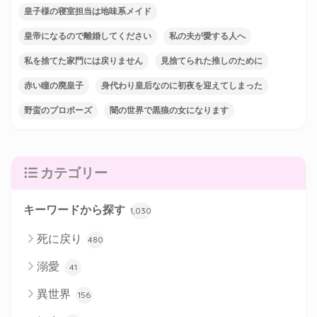
皇子様の寝室担当は地味系メイド
皇帝になるので離婚してください
私の夫が愛する人へ
私を捨てた家門には戻りません
見捨てられた推しのために
赤い瞳の廃皇子
身代わり皇后なのに初夜を迎えてしまった
野蛮のプロポーズ
闇の世界で黒狼の女になります
カテゴリー
キーワードから探す
1,030
死に戻り
480
溺愛
41
異世界
156