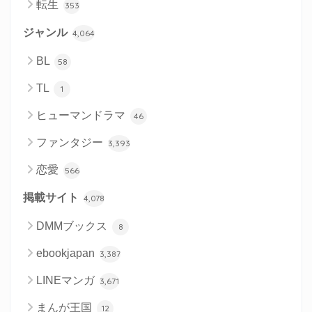
転生
353
ジャンル
4,064
BL
58
TL
1
ヒューマンドラマ
46
ファンタジー
3,393
恋愛
566
掲載サイト
4,078
DMMブックス
8
ebookjapan
3,387
LINEマンガ
3,671
まんが王国
12