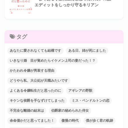
エディットをしっかり守るキリアン
タグ
あなたに愛されなくても結構です
ある日、姉が死にました
いきなり婚 目が覚めたらイケメン上司の妻だった！？
かたわれ令嬢が男装する理由
どうやら私、大公妃が天職みたいです
よくある令嬢転生だと思ったのに
アギレアの野獣
キケンな侯爵を手なずけてしまった
ミス・ペンドルトンの恋
不完全な離婚の結末は
伯爵家の秘められた侍女
余命僅かだと思ってました！
傲慢の時代
僕が歩く君の軌跡