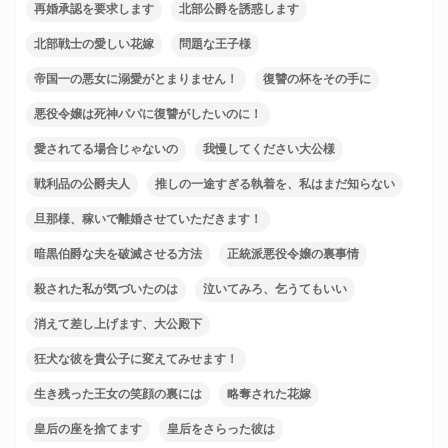
再婚承認を要求します
北部公爵を誘惑します
北部戦士の愛しい花嫁
問題な王子様
帝国一の悪女に溺愛がとまりません！
復讐の杯をその手に
悪役令嬢は死神パパに復讐がしたいのに！
愛されてる場合じゃないの
我慢してください大公様
戦利品の公爵夫人
推しの一途すぎる執着を、私はまだ知らない
旦那様、稼いで離婚させていただきます！
暗黒伯爵な夫を破滅させる方法
正統派悪役令嬢の裏事情
殺された私が気づいたのは
泣いてみろ、乞うてもいい
消えて差し上げます、大公殿下
狂犬な彼を貴公子に変えてみせます！
生き残った王女の笑顔の裏には
略奪された花嫁
皇后の座を捨てます
皇后をさらった彼は