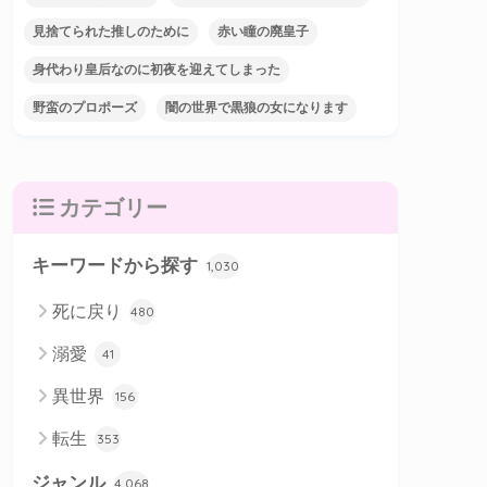
見捨てられた推しのために
赤い瞳の廃皇子
身代わり皇后なのに初夜を迎えてしまった
野蛮のプロポーズ
闇の世界で黒狼の女になります
カテゴリー
キーワードから探す
1,030
死に戻り
480
溺愛
41
異世界
156
転生
353
ジャンル
4,068