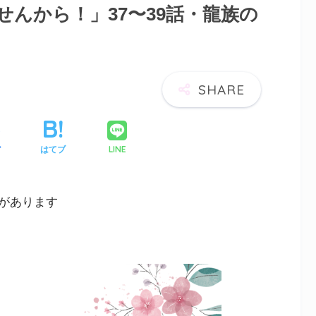
んから！」37〜39話・龍族の
LINE
ア
はてブ
があります