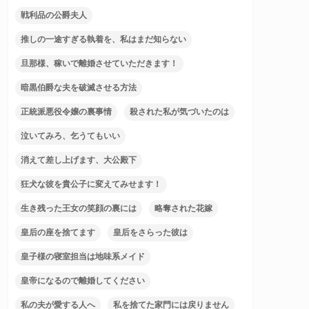
戦利品の公爵夫人
推しの一途すぎる執着を、私はまだ知らない
旦那様、稼いで離婚させていただきます！
暗黒伯爵な夫を破滅させる方法
正統派悪役令嬢の裏事情
殺された私が気づいたのは
泣いてみろ、乞うてもいい
消えて差し上げます、大公殿下
狂犬な彼を貴公子に変えてみせます！
生き残った王女の笑顔の裏には
略奪された花嫁
皇后の座を捨てます
皇后をさらった彼は
皇子様の寝室担当は地味系メイド
皇帝になるので離婚してください
私の夫が愛する人へ
私を捨てた家門には戻りません