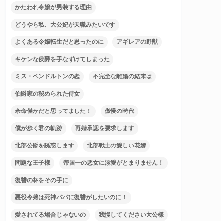
かたわれ令嬢が男装する理由
どうやら私、大公妃が天職みたいです
よくある令嬢転生だと思ったのに
アギレアの野獣
キケンな侯爵を手なずけてしまった
ミス・ペンドルトンの恋
不完全な離婚の結末は
伯爵家の秘められた侍女
余命僅かだと思ってました！
傲慢の時代
僕が歩く君の軌跡
再婚承認を要求します
北部公爵を誘惑します
北部戦士の愛しい花嫁
問題な王子様
帝国一の悪女に溺愛がとまりません！
復讐の杯をその手に
悪役令嬢は死神パパに復讐がしたいのに！
愛されてる場合じゃないの
我慢してください大公様