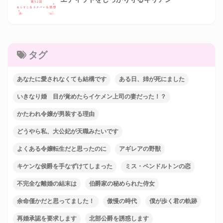
タグ
あなたに愛されなくても結構です
ある日、姉が死にました
いきなり婚 目が覚めたらイケメン上司の妻だった！？
かたわれ令嬢が男装する理由
どうやら私、大公妃が天職みたいです
よくある令嬢転生だと思ったのに
アギレアの野獣
キケンな侯爵を手なずけてしまった
ミス・ペンドルトンの恋
不完全な離婚の結末は
伯爵家の秘められた侍女
余命僅かだと思ってました！
傲慢の時代
僕が歩く君の軌跡
再婚承認を要求します
北部公爵を誘惑します