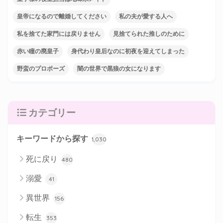
皇帝になるので離婚してください
私の夫が愛する人へ
私を捨てた家門には戻りません
見捨てられた推しのために
赤い瞳の廃皇子
身代わり皇后なのに初夜を迎えてしまった
野蛮のプロポーズ
闇の世界で黒狼の女になります
カテゴリー
キーワードから探す
1,030
死に戻り
480
溺愛
41
異世界
156
転生
353