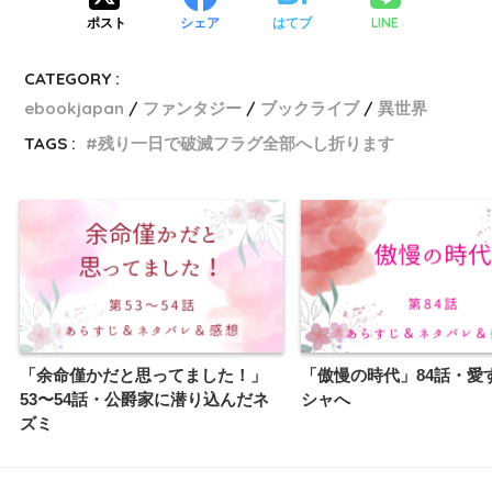
LINE
ポスト
シェア
はてブ
CATEGORY :
ebookjapan
ファンタジー
ブックライブ
異世界
TAGS :
残り一日で破滅フラグ全部へし折ります
「余命僅かだと思ってました！」
「傲慢の時代」84話・愛
53〜54話・公爵家に潜り込んだネ
シャへ
ズミ