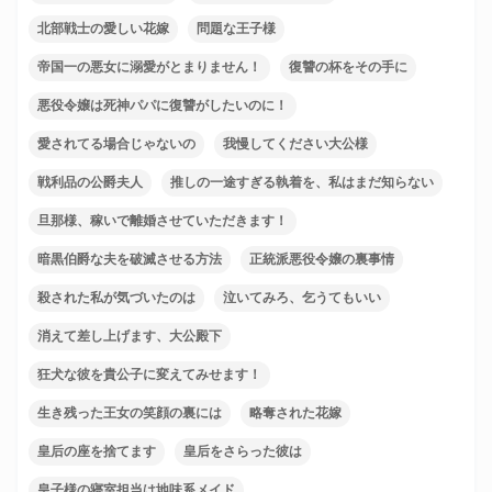
北部戦士の愛しい花嫁
問題な王子様
帝国一の悪女に溺愛がとまりません！
復讐の杯をその手に
悪役令嬢は死神パパに復讐がしたいのに！
愛されてる場合じゃないの
我慢してください大公様
戦利品の公爵夫人
推しの一途すぎる執着を、私はまだ知らない
旦那様、稼いで離婚させていただきます！
暗黒伯爵な夫を破滅させる方法
正統派悪役令嬢の裏事情
殺された私が気づいたのは
泣いてみろ、乞うてもいい
消えて差し上げます、大公殿下
狂犬な彼を貴公子に変えてみせます！
生き残った王女の笑顔の裏には
略奪された花嫁
皇后の座を捨てます
皇后をさらった彼は
皇子様の寝室担当は地味系メイド