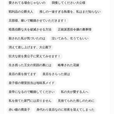
愛されてる場合じゃないの
我慢してください大公様
戦利品の公爵夫人
推しの一途すぎる執着を、私はまだ知らない
旦那様、稼いで離婚させていただきます！
暗黒伯爵な夫を破滅させる方法
正統派悪役令嬢の裏事情
殺された私が気づいたのは
泣いてみろ、乞うてもいい
消えて差し上げます、大公殿下
狂犬な彼を貴公子に変えてみせます！
生き残った王女の笑顔の裏には
略奪された花嫁
皇后の座を捨てます
皇后をさらった彼は
皇子様の寝室担当は地味系メイド
皇帝になるので離婚してください
私の夫が愛する人へ
私を捨てた家門には戻りません
見捨てられた推しのために
赤い瞳の廃皇子
身代わり皇后なのに初夜を迎えてしまった