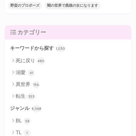
野蛮のプロポーズ
闇の世界で黒狼の女になります
カテゴリー
キーワードから探す
1,030
死に戻り
480
溺愛
41
異世界
156
転生
353
ジャンル
4,068
BL
58
TL
1