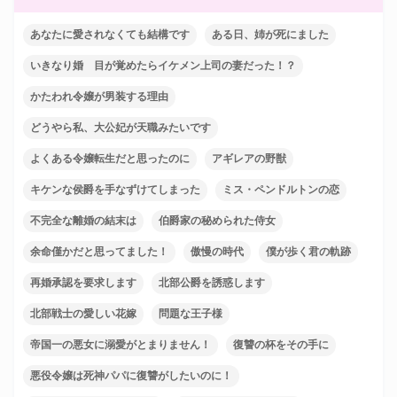
あなたに愛されなくても結構です
ある日、姉が死にました
いきなり婚 目が覚めたらイケメン上司の妻だった！？
かたわれ令嬢が男装する理由
どうやら私、大公妃が天職みたいです
よくある令嬢転生だと思ったのに
アギレアの野獣
キケンな侯爵を手なずけてしまった
ミス・ペンドルトンの恋
不完全な離婚の結末は
伯爵家の秘められた侍女
余命僅かだと思ってました！
傲慢の時代
僕が歩く君の軌跡
再婚承認を要求します
北部公爵を誘惑します
北部戦士の愛しい花嫁
問題な王子様
帝国一の悪女に溺愛がとまりません！
復讐の杯をその手に
悪役令嬢は死神パパに復讐がしたいのに！