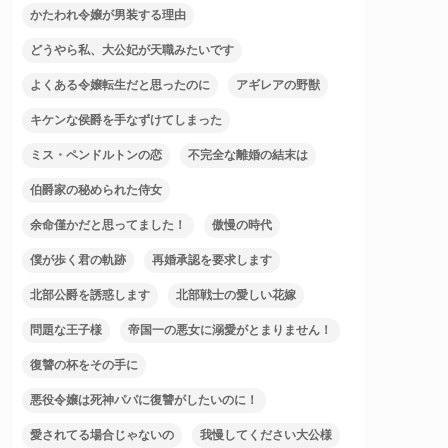
かたわれ令嬢が男装する理由
どうやら私、大公妃が天職みたいです
よくある令嬢転生だと思ったのに
アギレアの野獣
キケンな侯爵を手なずけてしまった
ミス・ペンドルトンの恋
不完全な離婚の結末は
伯爵家の秘められた侍女
余命僅かだと思ってました！
傲慢の時代
僕が歩く君の軌跡
再婚承認を要求します
北部公爵を誘惑します
北部戦士の愛しい花嫁
問題な王子様
帝国一の悪女に溺愛がとまりません！
復讐の杯をその手に
悪役令嬢は死神パパに復讐がしたいのに！
愛されてる場合じゃないの
我慢してください大公様