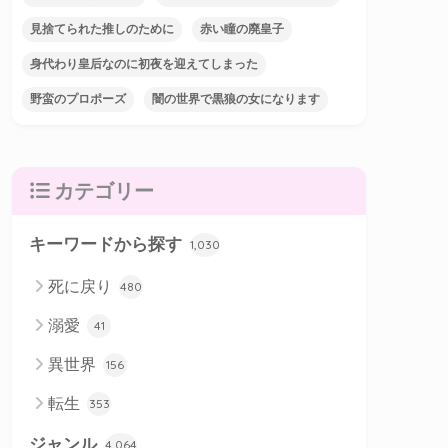
見捨てられた推しのために
赤い瞳の廃皇子
身代わり皇后なのに初夜を迎えてしまった
野蛮のプロポーズ
闇の世界で黒狼の女になります
カテゴリー
キーワードから探す
1,030
死に戻り
480
溺愛
41
異世界
156
転生
353
ジャンル
4,064