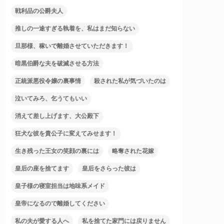
戦利品の公爵夫人
推しの一途すぎる執着を、私はまだ知らない
旦那様、稼いで離婚させていただきます！
暗黒伯爵な夫を破滅させる方法
正統派悪役令嬢の裏事情
殺された私が気づいたのは
泣いてみろ、乞うてもいい
消えて差し上げます、大公殿下
狂犬な彼を貴公子に変えてみせます！
生き残った王女の笑顔の裏には
略奪された花嫁
皇后の座を捨てます
皇后をさらった彼は
皇子様の寝室担当は地味系メイド
皇帝になるので離婚してください
私の夫が愛する人へ
私を捨てた家門には戻りません