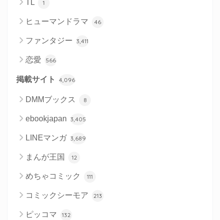
TL
1
ヒューマンドラマ
46
ファンタジー
3,411
恋愛
566
掲載サイト
4,096
DMMブックス
8
ebookjapan
3,405
LINEマンガ
3,689
まんが王国
12
めちゃコミック
111
コミックシーモア
213
ピッコマ
132