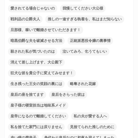
愛されてる場合じゃないの
我慢してください大公様
戦利品の公爵夫人
推しの一途すぎる執着を、私はまだ知らない
旦那様、稼いで離婚させていただきます！
暗黒伯爵な夫を破滅させる方法
正統派悪役令嬢の裏事情
殺された私が気づいたのは
泣いてみろ、乞うてもいい
消えて差し上げます、大公殿下
狂犬な彼を貴公子に変えてみせます！
生き残った王女の笑顔の裏には
略奪された花嫁
皇后の座を捨てます
皇后をさらった彼は
皇子様の寝室担当は地味系メイド
皇帝になるので離婚してください
私の夫が愛する人へ
私を捨てた家門には戻りません
見捨てられた推しのために
赤い瞳の廃皇子
身代わり皇后なのに初夜を迎えてしまった