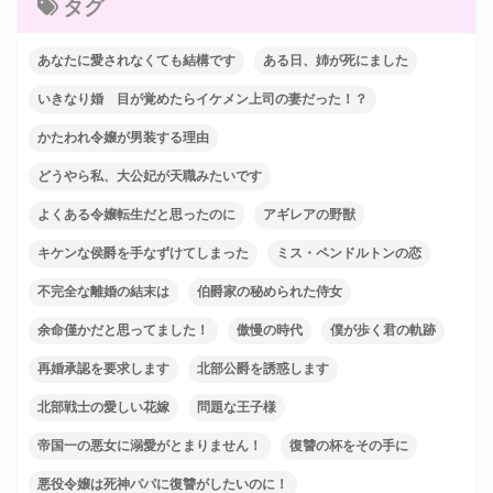
タグ
あなたに愛されなくても結構です
ある日、姉が死にました
いきなり婚 目が覚めたらイケメン上司の妻だった！？
かたわれ令嬢が男装する理由
どうやら私、大公妃が天職みたいです
よくある令嬢転生だと思ったのに
アギレアの野獣
キケンな侯爵を手なずけてしまった
ミス・ペンドルトンの恋
不完全な離婚の結末は
伯爵家の秘められた侍女
余命僅かだと思ってました！
傲慢の時代
僕が歩く君の軌跡
再婚承認を要求します
北部公爵を誘惑します
北部戦士の愛しい花嫁
問題な王子様
帝国一の悪女に溺愛がとまりません！
復讐の杯をその手に
悪役令嬢は死神パパに復讐がしたいのに！