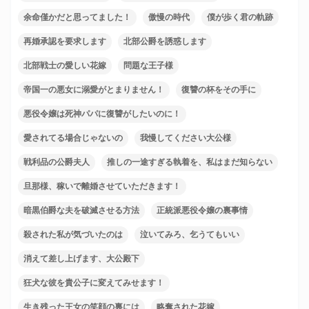
余命僅かだと思ってました！
傲慢の時代
僕が歩く君の軌跡
再婚承認を要求します
北部公爵を誘惑します
北部戦士の愛しい花嫁
問題な王子様
帝国一の悪女に溺愛がとまりません！
復讐の杯をその手に
悪役令嬢は死神パパに復讐がしたいのに！
愛されてる場合じゃないの
我慢してください大公様
戦利品の公爵夫人
推しの一途すぎる執着を、私はまだ知らない
旦那様、稼いで離婚させていただきます！
暗黒伯爵な夫を破滅させる方法
正統派悪役令嬢の裏事情
殺された私が気づいたのは
泣いてみろ、乞うてもいい
消えて差し上げます、大公殿下
狂犬な彼を貴公子に変えてみせます！
生き残った王女の笑顔の裏には
略奪された花嫁