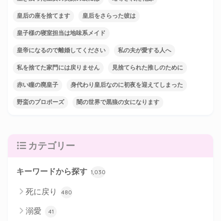
皇后の座を捨てます
皇后をさらった彼は
皇子様の寝室担当は地味系メイド
皇帝になるので離婚してください
私の夫が愛する人へ
私を捨てた家門には戻りません
見捨てられた推しのために
赤い瞳の廃皇子
身代わり皇后なのに初夜を迎えてしまった
野蛮のプロポーズ
闇の世界で黒狼の女になります
カテゴリー
キーワードから探す
1,030
死に戻り
480
溺愛
41