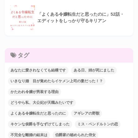
「よくある令嬢転生だと思ったのに」52話・
エディットをしっかり守るキリアン
タグ
あなたに愛されなくても結構です
ある日、姉が死にました
いきなり婚 目が覚めたらイケメン上司の妻だった！？
かたわれ令嬢が男装する理由
どうやら私、大公妃が天職みたいです
よくある令嬢転生だと思ったのに
アギレアの野獣
キケンな侯爵を手なずけてしまった
ミス・ペンドルトンの恋
不完全な離婚の結末は
伯爵家の秘められた侍女