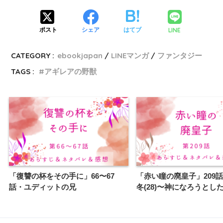
LINE
ポスト
シェア
はてブ
CATEGORY :
ebookjapan
LINEマンガ
ファンタジー
TAGS :
アギレアの野獣
「復讐の杯をその手に」66〜67
「赤い瞳の廃皇子」209
話・ユディットの兄
冬(28)〜神になろうとし