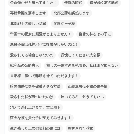
余命僅かだと思ってました！
傲慢の時代
僕が歩く君の軌跡
再婚承認を要求します
北部公爵を誘惑します
北部戦士の愛しい花嫁
問題な王子様
帝国一の悪女に溺愛がとまりません！
復讐の杯をその手に
悪役令嬢は死神パパに復讐がしたいのに！
愛されてる場合じゃないの
我慢してください大公様
戦利品の公爵夫人
推しの一途すぎる執着を、私はまだ知らない
旦那様、稼いで離婚させていただきます！
暗黒伯爵な夫を破滅させる方法
正統派悪役令嬢の裏事情
殺された私が気づいたのは
泣いてみろ、乞うてもいい
消えて差し上げます、大公殿下
狂犬な彼を貴公子に変えてみせます！
生き残った王女の笑顔の裏には
略奪された花嫁