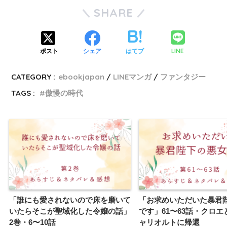
SHARE
LINE
ポスト
シェア
はてブ
CATEGORY :
ebookjapan
LINEマンガ
ファンタジー
TAGS :
傲慢の時代
「誰にも愛されないので床を磨いて
「お求めいただいた暴君
いたらそこが聖域化した令嬢の話」
です」61〜63話・クロエ
2巻・6〜10話
ャリオルトに帰還