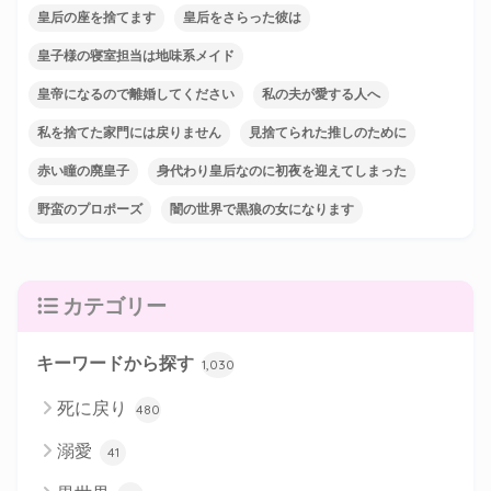
皇后の座を捨てます
皇后をさらった彼は
皇子様の寝室担当は地味系メイド
皇帝になるので離婚してください
私の夫が愛する人へ
私を捨てた家門には戻りません
見捨てられた推しのために
赤い瞳の廃皇子
身代わり皇后なのに初夜を迎えてしまった
野蛮のプロポーズ
闇の世界で黒狼の女になります
カテゴリー
キーワードから探す
1,030
死に戻り
480
溺愛
41