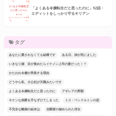
「よくある令嬢転生だと思ったのに」52話・
エディットをしっかり守るキリアン
タグ
あなたに愛されなくても結構です
ある日、姉が死にました
いきなり婚 目が覚めたらイケメン上司の妻だった！？
かたわれ令嬢が男装する理由
どうやら私、大公妃が天職みたいです
よくある令嬢転生だと思ったのに
アギレアの野獣
キケンな侯爵を手なずけてしまった
ミス・ペンドルトンの恋
不完全な離婚の結末は
伯爵家の秘められた侍女