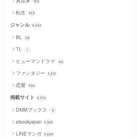
異世界
156
転生
353
ジャンル
4,062
BL
58
TL
1
ヒューマンドラマ
46
ファンタジー
3,391
恋愛
566
掲載サイト
4,076
DMMブックス
8
ebookjapan
3,385
LINEマンガ
3,669