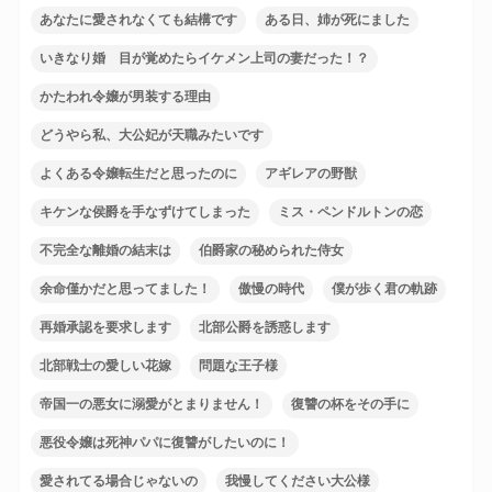
あなたに愛されなくても結構です
ある日、姉が死にました
いきなり婚 目が覚めたらイケメン上司の妻だった！？
かたわれ令嬢が男装する理由
どうやら私、大公妃が天職みたいです
よくある令嬢転生だと思ったのに
アギレアの野獣
キケンな侯爵を手なずけてしまった
ミス・ペンドルトンの恋
不完全な離婚の結末は
伯爵家の秘められた侍女
余命僅かだと思ってました！
傲慢の時代
僕が歩く君の軌跡
再婚承認を要求します
北部公爵を誘惑します
北部戦士の愛しい花嫁
問題な王子様
帝国一の悪女に溺愛がとまりません！
復讐の杯をその手に
悪役令嬢は死神パパに復讐がしたいのに！
愛されてる場合じゃないの
我慢してください大公様