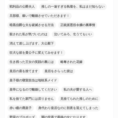
戦利品の公爵夫人
推しの一途すぎる執着を、私はまだ知らない
旦那様、稼いで離婚させていただきます！
暗黒伯爵な夫を破滅させる方法
正統派悪役令嬢の裏事情
殺された私が気づいたのは
泣いてみろ、乞うてもいい
消えて差し上げます、大公殿下
狂犬な彼を貴公子に変えてみせます！
生き残った王女の笑顔の裏には
略奪された花嫁
皇后の座を捨てます
皇后をさらった彼は
皇子様の寝室担当は地味系メイド
皇帝になるので離婚してください
私の夫が愛する人へ
私を捨てた家門には戻りません
見捨てられた推しのために
赤い瞳の廃皇子
身代わり皇后なのに初夜を迎えてしまった
野蛮のプロポーズ
闇の世界で黒狼の女になります