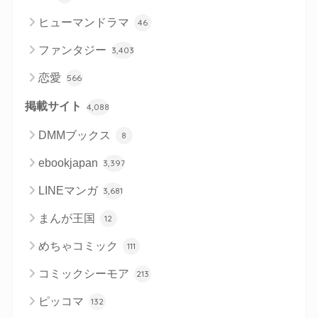
ヒューマンドラマ
46
ファンタジー
3,403
恋愛
566
掲載サイト
4,088
DMMブックス
8
ebookjapan
3,397
LINEマンガ
3,681
まんが王国
12
めちゃコミック
111
コミックシーモア
213
ピッコマ
132