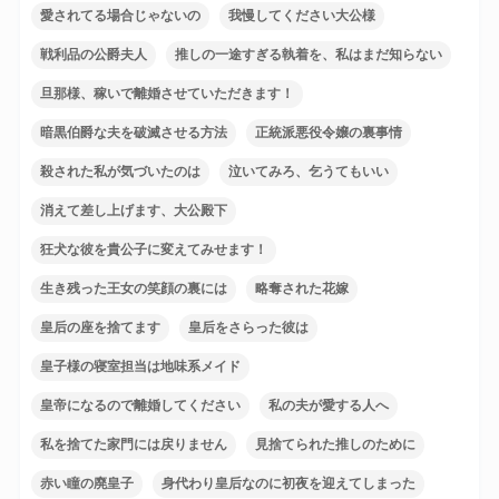
愛されてる場合じゃないの
我慢してください大公様
戦利品の公爵夫人
推しの一途すぎる執着を、私はまだ知らない
旦那様、稼いで離婚させていただきます！
暗黒伯爵な夫を破滅させる方法
正統派悪役令嬢の裏事情
殺された私が気づいたのは
泣いてみろ、乞うてもいい
消えて差し上げます、大公殿下
狂犬な彼を貴公子に変えてみせます！
生き残った王女の笑顔の裏には
略奪された花嫁
皇后の座を捨てます
皇后をさらった彼は
皇子様の寝室担当は地味系メイド
皇帝になるので離婚してください
私の夫が愛する人へ
私を捨てた家門には戻りません
見捨てられた推しのために
赤い瞳の廃皇子
身代わり皇后なのに初夜を迎えてしまった