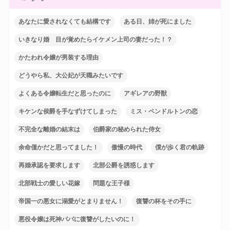
あなたに愛されなくても結構です
ある日、姉が死にました
いきなり婚 目が覚めたらイケメン上司の妻だった！？
かたわれ令嬢が男装する理由
どうやら私、大公妃が天職みたいです
よくある令嬢転生だと思ったのに
アギレアの野獣
キケンな侯爵を手なずけてしまった
ミス・ペンドルトンの恋
不完全な離婚の結末は
伯爵家の秘められた侍女
余命僅かだと思ってました！
傲慢の時代
僕が歩く君の軌跡
再婚承認を要求します
北部公爵を誘惑します
北部戦士の愛しい花嫁
問題な王子様
帝国一の悪女に溺愛がとまりません！
復讐の杯をその手に
悪役令嬢は死神パパに復讐がしたいのに！