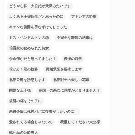
どうやら私、大公妃が天職みたいです
よくある令嬢転生だと思ったのに
アギレアの野獣
キケンな侯爵を手なずけてしまった
ミス・ペンドルトンの恋
不完全な離婚の結末は
伯爵家の秘められた侍女
余命僅かだと思ってました！
傲慢の時代
僕が歩く君の軌跡
再婚承認を要求します
北部公爵を誘惑します
北部戦士の愛しい花嫁
問題な王子様
帝国一の悪女に溺愛がとまりません！
復讐の杯をその手に
悪役令嬢は死神パパに復讐がしたいのに！
愛されてる場合じゃないの
我慢してください大公様
戦利品の公爵夫人