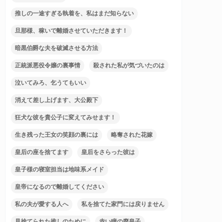
推しの一途すぎる執着を、私はまだ知らない
旦那様、稼いで離婚させていただきます！
暗黒伯爵な夫を破滅させる方法
正統派悪役令嬢の裏事情
殺された私が気づいたのは
泣いてみろ、乞うてもいい
消えて差し上げます、大公殿下
狂犬な彼を貴公子に変えてみせます！
生き残った王女の笑顔の裏には
略奪された花嫁
皇后の座を捨てます
皇后をさらった彼は
皇子様の寝室担当は地味系メイド
皇帝になるので離婚してください
私の夫が愛する人へ
私を捨てた家門には戻りません
見捨てられた推しのために
赤い瞳の廃皇子