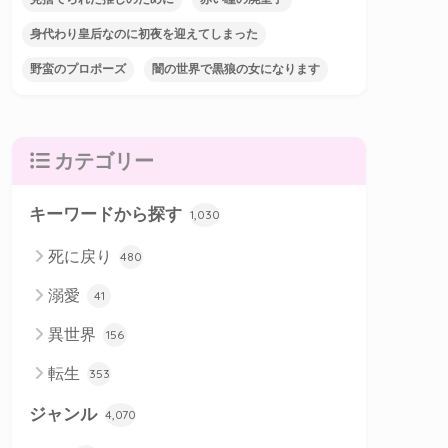
身代わり皇后なのに初夜を迎えてしまった
野蛮のプロポーズ
闇の世界で黒狼の女になります
カテゴリー
キーワードから探す
1,030
死に戻り
480
溺愛
41
異世界
156
転生
353
ジャンル
4,070