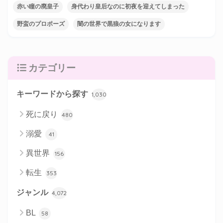
赤い瞳の廃皇子
身代わり皇后なのに初夜を迎えてしまった
野蛮のプロポーズ
闇の世界で黒狼の女になります
カテゴリー
キーワードから探す
1,030
死に戻り
480
溺愛
41
異世界
156
転生
353
ジャンル
4,072
BL
58