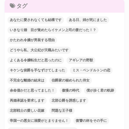
タグ
あなたに愛されなくても結構です
ある日、姉が死にました
いきなり婚 目が覚めたらイケメン上司の妻だった！？
かたわれ令嬢が男装する理由
どうやら私、大公妃が天職みたいです
よくある令嬢転生だと思ったのに
アギレアの野獣
キケンな侯爵を手なずけてしまった
ミス・ペンドルトンの恋
不完全な離婚の結末は
伯爵家の秘められた侍女
余命僅かだと思ってました！
傲慢の時代
僕が歩く君の軌跡
再婚承認を要求します
北部公爵を誘惑します
北部戦士の愛しい花嫁
問題な王子様
帝国一の悪女に溺愛がとまりません！
復讐の杯をその手に