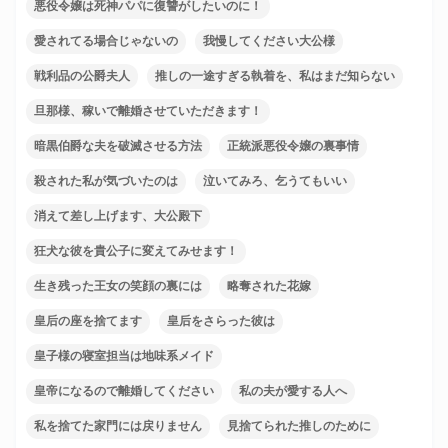
悪役令嬢は死神パパに復讐がしたいのに！
愛されてる場合じゃないの
我慢してください大公様
戦利品の公爵夫人
推しの一途すぎる執着を、私はまだ知らない
旦那様、稼いで離婚させていただきます！
暗黒伯爵な夫を破滅させる方法
正統派悪役令嬢の裏事情
殺された私が気づいたのは
泣いてみろ、乞うてもいい
消えて差し上げます、大公殿下
狂犬な彼を貴公子に変えてみせます！
生き残った王女の笑顔の裏には
略奪された花嫁
皇后の座を捨てます
皇后をさらった彼は
皇子様の寝室担当は地味系メイド
皇帝になるので離婚してください
私の夫が愛する人へ
私を捨てた家門には戻りません
見捨てられた推しのために