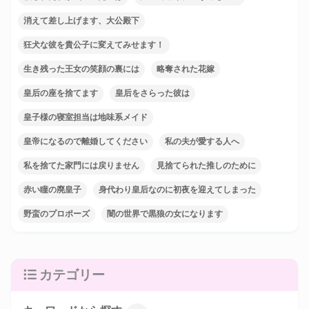
消えて差し上げます、大公殿下
狂犬な彼を貴公子に変えてみせます！
生き残った王女の笑顔の裏には
略奪された花嫁
皇后の座を捨てます
皇后をさらった彼は
皇子様の寝室担当は地味系メイド
皇帝になるので離婚してください
私の夫が愛する人へ
私を捨てた家門には戻りません
見捨てられた推しのために
赤い瞳の廃皇子
身代わり皇后なのに初夜を迎えてしまった
野蛮のプロポーズ
闇の世界で黒狼の女になります
カテゴリー