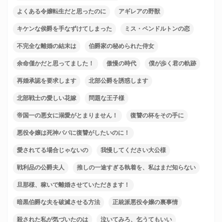
よくある令嬢転生だと思ったのに
アギレアの野獣
キケンな侯爵を手なずけてしまった
ミス・ペンドルトンの恋
不完全な離婚の結末は
伯爵家の秘められた侍女
余命僅かだと思ってました！
傲慢の時代
僕が歩く君の軌跡
再婚承認を要求します
北部公爵を誘惑します
北部戦士の愛しい花嫁
問題な王子様
帝国一の悪女に溺愛がとまりません！
復讐の杯をその手に
悪役令嬢は死神パパに復讐がしたいのに！
愛されてる場合じゃないの
我慢してください大公様
戦利品の公爵夫人
推しの一途すぎる執着を、私はまだ知らない
旦那様、稼いで離婚させていただきます！
暗黒伯爵な夫を破滅させる方法
正統派悪役令嬢の裏事情
殺された私が気づいたのは
泣いてみろ、乞うてもいい