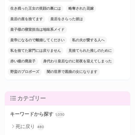
生き残った王女の笑顔の裏には
略奪された花嫁
皇后の座を捨てます
皇后をさらった彼は
皇子様の寝室担当は地味系メイド
皇帝になるので離婚してください
私の夫が愛する人へ
私を捨てた家門には戻りません
見捨てられた推しのために
赤い瞳の廃皇子
身代わり皇后なのに初夜を迎えてしまった
野蛮のプロポーズ
闇の世界で黒狼の女になります
カテゴリー
キーワードから探す
1,030
死に戻り
480