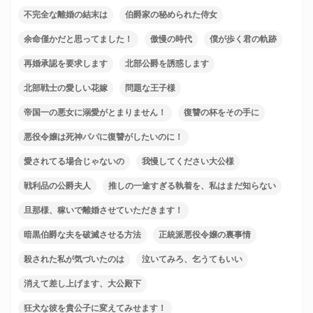
不完全な離婚の結末は
伯爵家の秘められた侍女
余命僅かだと思ってました！
傲慢の時代
僕が歩く君の軌跡
再婚承認を要求します
北部公爵を誘惑します
北部戦士の愛しい花嫁
問題な王子様
帝国一の悪女に溺愛がとまりません！
復讐の杯をその手に
悪役令嬢は死神パパに復讐がしたいのに！
愛されてる場合じゃないの
我慢してください大公様
戦利品の公爵夫人
推しの一途すぎる執着を、私はまだ知らない
旦那様、稼いで離婚させていただきます！
暗黒伯爵な夫を破滅させる方法
正統派悪役令嬢の裏事情
殺された私が気づいたのは
泣いてみろ、乞うてもいい
消えて差し上げます、大公殿下
狂犬な彼を貴公子に変えてみせます！