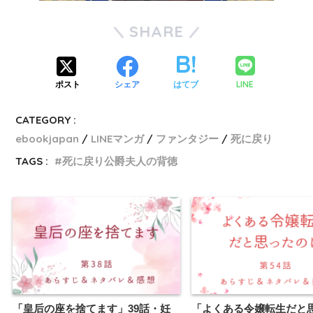
SHARE
LINE
ポスト
シェア
はてブ
CATEGORY :
ebookjapan
LINEマンガ
ファンタジー
死に戻り
TAGS :
死に戻り公爵夫人の背徳
「皇后の座を捨てます」39話・妊
「よくある令嬢転生だと