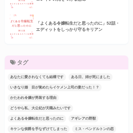
「よくある令嬢転生だと思ったのに」52話・
エディットをしっかり守るキリアン
タグ
あなたに愛されなくても結構です
ある日、姉が死にました
いきなり婚 目が覚めたらイケメン上司の妻だった！？
かたわれ令嬢が男装する理由
どうやら私、大公妃が天職みたいです
よくある令嬢転生だと思ったのに
アギレアの野獣
キケンな侯爵を手なずけてしまった
ミス・ペンドルトンの恋