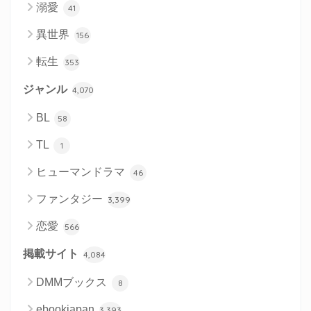
溺愛
41
異世界
156
転生
353
ジャンル
4,070
BL
58
TL
1
ヒューマンドラマ
46
ファンタジー
3,399
恋愛
566
掲載サイト
4,084
DMMブックス
8
ebookjapan
3,393