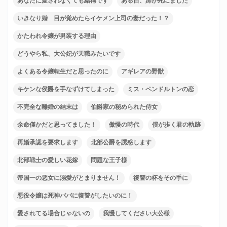
あなたに愛されなくても結構です
ある日、姉が死にました
いきなり婚 目が覚めたらイケメン上司の妻だった！？
かたわれ令嬢が男装する理由
どうやら私、大公妃が天職みたいです
よくある令嬢転生だと思ったのに
アギレアの野獣
キケンな侯爵を手なずけてしまった
ミス・ペンドルトンの恋
不完全な離婚の結末は
伯爵家の秘められた侍女
余命僅かだと思ってました！
傲慢の時代
僕が歩く君の軌跡
再婚承認を要求します
北部公爵を誘惑します
北部戦士の愛しい花嫁
問題な王子様
帝国一の悪女に溺愛がとまりません！
復讐の杯をその手に
悪役令嬢は死神パパに復讐がしたいのに！
愛されてる場合じゃないの
我慢してください大公様