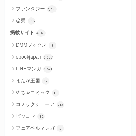
ファンタジー
3,393
恋愛
566
掲載サイト
4,078
DMMブックス
8
ebookjapan
3,387
LINEマンガ
3,671
まんが王国
12
めちゃコミック
111
コミックシーモア
213
ピッコマ
132
フェアベルマンガ
5