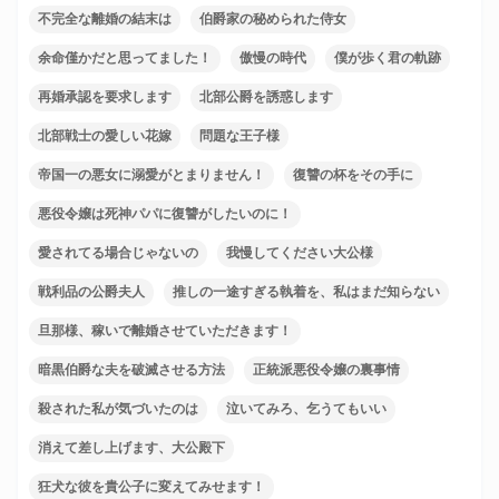
不完全な離婚の結末は
伯爵家の秘められた侍女
余命僅かだと思ってました！
傲慢の時代
僕が歩く君の軌跡
再婚承認を要求します
北部公爵を誘惑します
北部戦士の愛しい花嫁
問題な王子様
帝国一の悪女に溺愛がとまりません！
復讐の杯をその手に
悪役令嬢は死神パパに復讐がしたいのに！
愛されてる場合じゃないの
我慢してください大公様
戦利品の公爵夫人
推しの一途すぎる執着を、私はまだ知らない
旦那様、稼いで離婚させていただきます！
暗黒伯爵な夫を破滅させる方法
正統派悪役令嬢の裏事情
殺された私が気づいたのは
泣いてみろ、乞うてもいい
消えて差し上げます、大公殿下
狂犬な彼を貴公子に変えてみせます！