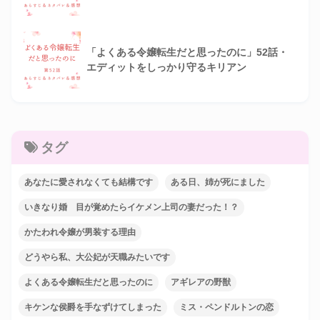
「よくある令嬢転生だと思ったのに」52話・
エディットをしっかり守るキリアン
タグ
あなたに愛されなくても結構です
ある日、姉が死にました
いきなり婚 目が覚めたらイケメン上司の妻だった！？
かたわれ令嬢が男装する理由
どうやら私、大公妃が天職みたいです
よくある令嬢転生だと思ったのに
アギレアの野獣
キケンな侯爵を手なずけてしまった
ミス・ペンドルトンの恋