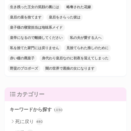
生き残った王女の笑顔の裏には
略奪された花嫁
皇后の座を捨てます
皇后をさらった彼は
皇子様の寝室担当は地味系メイド
皇帝になるので離婚してください
私の夫が愛する人へ
私を捨てた家門には戻りません
見捨てられた推しのために
赤い瞳の廃皇子
身代わり皇后なのに初夜を迎えてしまった
野蛮のプロポーズ
闇の世界で黒狼の女になります
カテゴリー
キーワードから探す
1,030
死に戻り
480