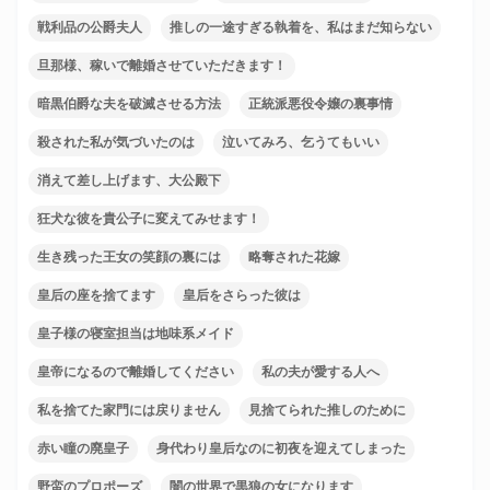
戦利品の公爵夫人
推しの一途すぎる執着を、私はまだ知らない
旦那様、稼いで離婚させていただきます！
暗黒伯爵な夫を破滅させる方法
正統派悪役令嬢の裏事情
殺された私が気づいたのは
泣いてみろ、乞うてもいい
消えて差し上げます、大公殿下
狂犬な彼を貴公子に変えてみせます！
生き残った王女の笑顔の裏には
略奪された花嫁
皇后の座を捨てます
皇后をさらった彼は
皇子様の寝室担当は地味系メイド
皇帝になるので離婚してください
私の夫が愛する人へ
私を捨てた家門には戻りません
見捨てられた推しのために
赤い瞳の廃皇子
身代わり皇后なのに初夜を迎えてしまった
野蛮のプロポーズ
闇の世界で黒狼の女になります