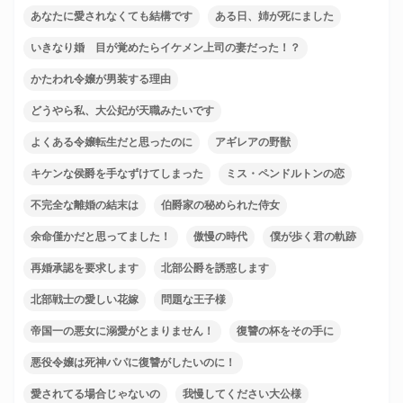
あなたに愛されなくても結構です
ある日、姉が死にました
いきなり婚 目が覚めたらイケメン上司の妻だった！？
かたわれ令嬢が男装する理由
どうやら私、大公妃が天職みたいです
よくある令嬢転生だと思ったのに
アギレアの野獣
キケンな侯爵を手なずけてしまった
ミス・ペンドルトンの恋
不完全な離婚の結末は
伯爵家の秘められた侍女
余命僅かだと思ってました！
傲慢の時代
僕が歩く君の軌跡
再婚承認を要求します
北部公爵を誘惑します
北部戦士の愛しい花嫁
問題な王子様
帝国一の悪女に溺愛がとまりません！
復讐の杯をその手に
悪役令嬢は死神パパに復讐がしたいのに！
愛されてる場合じゃないの
我慢してください大公様