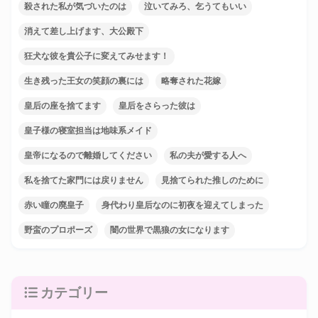
殺された私が気づいたのは
泣いてみろ、乞うてもいい
消えて差し上げます、大公殿下
狂犬な彼を貴公子に変えてみせます！
生き残った王女の笑顔の裏には
略奪された花嫁
皇后の座を捨てます
皇后をさらった彼は
皇子様の寝室担当は地味系メイド
皇帝になるので離婚してください
私の夫が愛する人へ
私を捨てた家門には戻りません
見捨てられた推しのために
赤い瞳の廃皇子
身代わり皇后なのに初夜を迎えてしまった
野蛮のプロポーズ
闇の世界で黒狼の女になります
カテゴリー