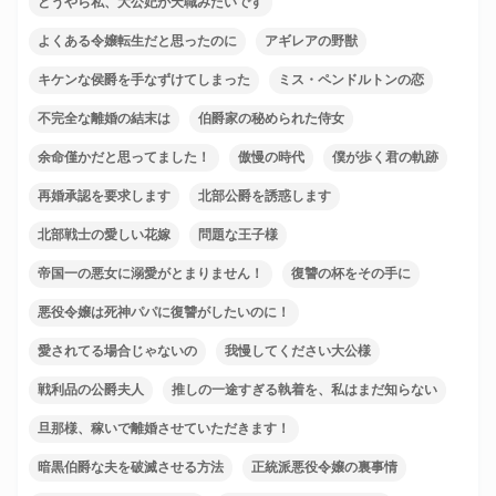
どうやら私、大公妃が天職みたいです
よくある令嬢転生だと思ったのに
アギレアの野獣
キケンな侯爵を手なずけてしまった
ミス・ペンドルトンの恋
不完全な離婚の結末は
伯爵家の秘められた侍女
余命僅かだと思ってました！
傲慢の時代
僕が歩く君の軌跡
再婚承認を要求します
北部公爵を誘惑します
北部戦士の愛しい花嫁
問題な王子様
帝国一の悪女に溺愛がとまりません！
復讐の杯をその手に
悪役令嬢は死神パパに復讐がしたいのに！
愛されてる場合じゃないの
我慢してください大公様
戦利品の公爵夫人
推しの一途すぎる執着を、私はまだ知らない
旦那様、稼いで離婚させていただきます！
暗黒伯爵な夫を破滅させる方法
正統派悪役令嬢の裏事情