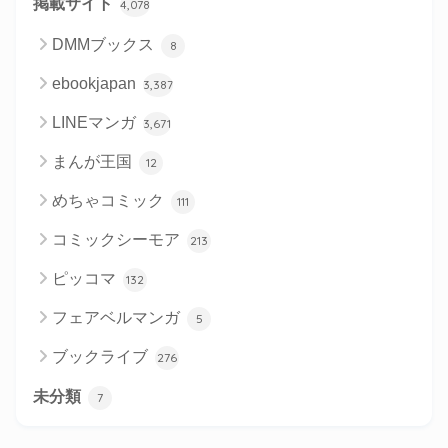
掲載サイト
4,078
DMMブックス
8
ebookjapan
3,387
LINEマンガ
3,671
まんが王国
12
めちゃコミック
111
コミックシーモア
213
ピッコマ
132
フェアベルマンガ
5
ブックライブ
276
未分類
7