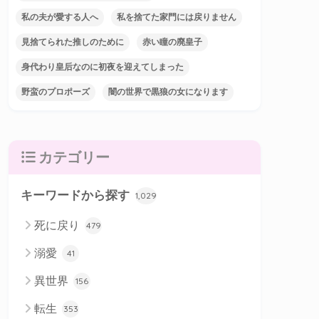
私の夫が愛する人へ
私を捨てた家門には戻りません
見捨てられた推しのために
赤い瞳の廃皇子
身代わり皇后なのに初夜を迎えてしまった
野蛮のプロポーズ
闇の世界で黒狼の女になります
カテゴリー
キーワードから探す
1,029
死に戻り
479
溺愛
41
異世界
156
転生
353