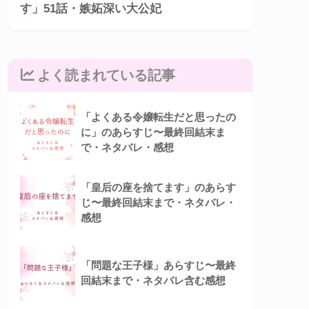
す」51話・嫉妬深い大公妃
よく読まれている記事
「よくある令嬢転生だと思ったの
に」のあらすじ〜最終回結末ま
で・ネタバレ・感想
「皇后の座を捨てます」のあらす
じ〜最終回結末まで・ネタバレ・
感想
「問題な王子様」あらすじ〜最終
回結末まで・ネタバレ含む感想