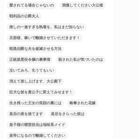
愛されてる場合じゃないの
我慢してください大公様
戦利品の公爵夫人
推しの一途すぎる執着を、私はまだ知らない
旦那様、稼いで離婚させていただきます！
暗黒伯爵な夫を破滅させる方法
正統派悪役令嬢の裏事情
殺された私が気づいたのは
泣いてみろ、乞うてもいい
消えて差し上げます、大公殿下
狂犬な彼を貴公子に変えてみせます！
生き残った王女の笑顔の裏には
略奪された花嫁
皇后の座を捨てます
皇后をさらった彼は
皇子様の寝室担当は地味系メイド
皇帝になるので離婚してください