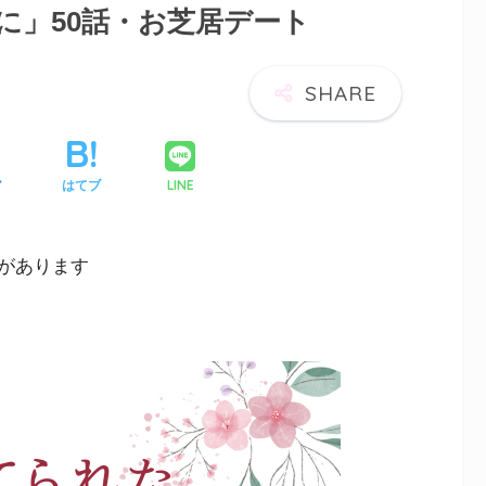
に」50話・お芝居デート
LINE
ア
はてブ
があります