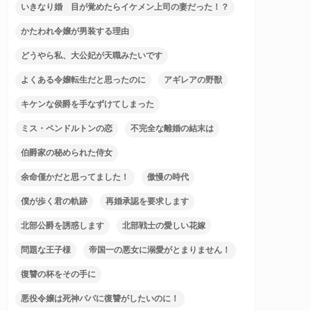
いきなり婚 目が覚めたらイケメン上司の妻だった！？
かたわれ令嬢が男装する理由
どうやら私、大公妃が天職みたいです
よくある令嬢転生だと思ったのに
アギレアの野獣
キケンな侯爵を手なずけてしまった
ミス・ペンドルトンの恋
不完全な離婚の結末は
伯爵家の秘められた侍女
余命僅かだと思ってました！
傲慢の時代
僕が歩く君の軌跡
再婚承認を要求します
北部公爵を誘惑します
北部戦士の愛しい花嫁
問題な王子様
帝国一の悪女に溺愛がとまりません！
復讐の杯をその手に
悪役令嬢は死神パパに復讐がしたいのに！