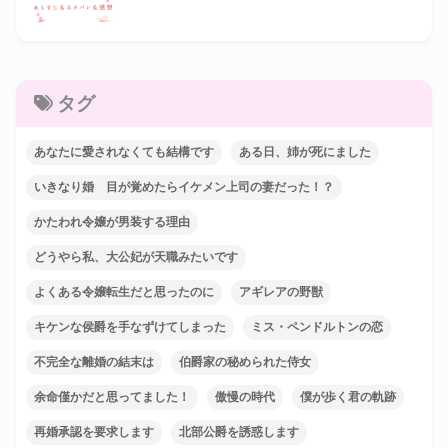
タグ
あなたに愛されなくても結構です
ある日、姉が死にました
いきなり婚 目が覚めたらイケメン上司の妻だった！？
かたわれ令嬢が男装する理由
どうやら私、大公妃が天職みたいです
よくある令嬢転生だと思ったのに
アギレアの野獣
キケンな侯爵を手なずけてしまった
ミス・ペンドルトンの恋
不完全な離婚の結末は
伯爵家の秘められた侍女
余命僅かだと思ってました！
傲慢の時代
僕が歩く君の軌跡
再婚承認を要求します
北部公爵を誘惑します