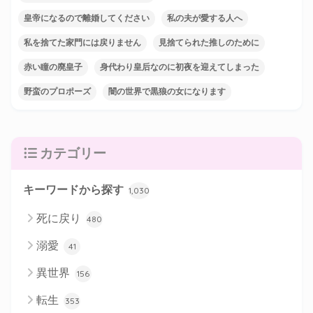
皇帝になるので離婚してください
私の夫が愛する人へ
私を捨てた家門には戻りません
見捨てられた推しのために
赤い瞳の廃皇子
身代わり皇后なのに初夜を迎えてしまった
野蛮のプロポーズ
闇の世界で黒狼の女になります
カテゴリー
キーワードから探す
1,030
死に戻り
480
溺愛
41
異世界
156
転生
353