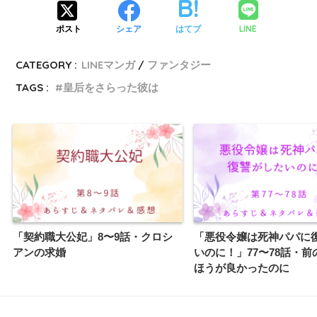
LINE
ポスト
シェア
はてブ
CATEGORY :
LINEマンガ
ファンタジー
TAGS :
皇后をさらった彼は
「契約職大公妃」8〜9話・クロシ
「悪役令嬢は死神パパに
アンの求婚
いのに！」77〜78話・前
ほうが良かったのに