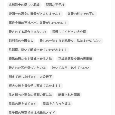
北部戦士の愛しい花嫁
問題な王子様
帝国一の悪女に溺愛がとまりません！
復讐の杯をその手に
悪役令嬢は死神パパに復讐がしたいのに！
愛されてる場合じゃないの
我慢してください大公様
戦利品の公爵夫人
推しの一途すぎる執着を、私はまだ知らない
旦那様、稼いで離婚させていただきます！
暗黒伯爵な夫を破滅させる方法
正統派悪役令嬢の裏事情
殺された私が気づいたのは
泣いてみろ、乞うてもいい
消えて差し上げます、大公殿下
狂犬な彼を貴公子に変えてみせます！
生き残った王女の笑顔の裏には
略奪された花嫁
皇后の座を捨てます
皇后をさらった彼は
皇子様の寝室担当は地味系メイド