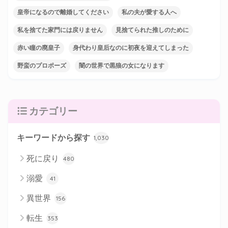
皇帝になるので離婚してください
私の夫が愛する人へ
私を捨てた家門には戻りません
見捨てられた推しのために
赤い瞳の廃皇子
身代わり皇后なのに初夜を迎えてしまった
野蛮のプロポーズ
闇の世界で黒狼の女になります
カテゴリー
キーワードから探す
1,030
死に戻り
480
溺愛
41
異世界
156
転生
353