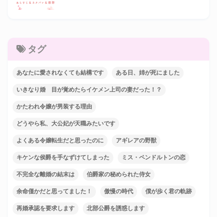
タグ
あなたに愛されなくても結構です
ある日、姉が死にました
いきなり婚 目が覚めたらイケメン上司の妻だった！？
かたわれ令嬢が男装する理由
どうやら私、大公妃が天職みたいです
よくある令嬢転生だと思ったのに
アギレアの野獣
キケンな侯爵を手なずけてしまった
ミス・ペンドルトンの恋
不完全な離婚の結末は
伯爵家の秘められた侍女
余命僅かだと思ってました！
傲慢の時代
僕が歩く君の軌跡
再婚承認を要求します
北部公爵を誘惑します