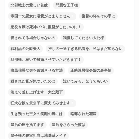
北部戦士の愛しい花嫁
問題な王子様
帝国一の悪女に溺愛がとまりません！
復讐の杯をその手に
悪役令嬢は死神パパに復讐がしたいのに！
愛されてる場合じゃないの
我慢してください大公様
戦利品の公爵夫人
推しの一途すぎる執着を、私はまだ知らない
旦那様、稼いで離婚させていただきます！
暗黒伯爵な夫を破滅させる方法
正統派悪役令嬢の裏事情
殺された私が気づいたのは
泣いてみろ、乞うてもいい
消えて差し上げます、大公殿下
狂犬な彼を貴公子に変えてみせます！
生き残った王女の笑顔の裏には
略奪された花嫁
皇后の座を捨てます
皇后をさらった彼は
皇子様の寝室担当は地味系メイド