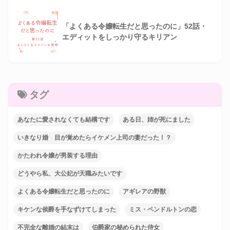
「よくある令嬢転生だと思ったのに」52話・
エディットをしっかり守るキリアン
タグ
あなたに愛されなくても結構です
ある日、姉が死にました
いきなり婚 目が覚めたらイケメン上司の妻だった！？
かたわれ令嬢が男装する理由
どうやら私、大公妃が天職みたいです
よくある令嬢転生だと思ったのに
アギレアの野獣
キケンな侯爵を手なずけてしまった
ミス・ペンドルトンの恋
不完全な離婚の結末は
伯爵家の秘められた侍女