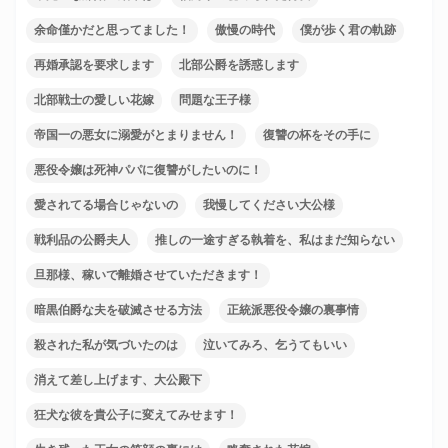
余命僅かだと思ってました！
傲慢の時代
僕が歩く君の軌跡
再婚承認を要求します
北部公爵を誘惑します
北部戦士の愛しい花嫁
問題な王子様
帝国一の悪女に溺愛がとまりません！
復讐の杯をその手に
悪役令嬢は死神パパに復讐がしたいのに！
愛されてる場合じゃないの
我慢してください大公様
戦利品の公爵夫人
推しの一途すぎる執着を、私はまだ知らない
旦那様、稼いで離婚させていただきます！
暗黒伯爵な夫を破滅させる方法
正統派悪役令嬢の裏事情
殺された私が気づいたのは
泣いてみろ、乞うてもいい
消えて差し上げます、大公殿下
狂犬な彼を貴公子に変えてみせます！