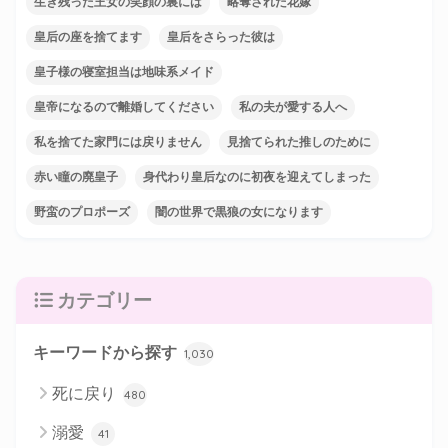
生き残った王女の笑顔の裏には
略奪された花嫁
皇后の座を捨てます
皇后をさらった彼は
皇子様の寝室担当は地味系メイド
皇帝になるので離婚してください
私の夫が愛する人へ
私を捨てた家門には戻りません
見捨てられた推しのために
赤い瞳の廃皇子
身代わり皇后なのに初夜を迎えてしまった
野蛮のプロポーズ
闇の世界で黒狼の女になります
カテゴリー
キーワードから探す
1,030
死に戻り
480
溺愛
41