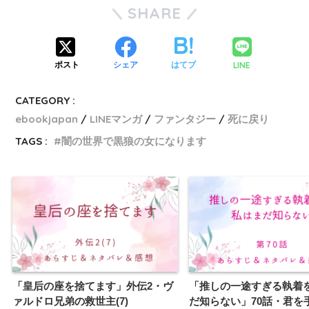
SHARE
LINE
ポスト
シェア
はてブ
CATEGORY :
ebookjapan
LINEマンガ
ファンタジー
死に戻り
TAGS :
闇の世界で黒狼の女になります
「皇后の座を捨てます」外伝2・ヴ
「推しの一途すぎる執着
ァルドロ兄弟の救世主(7)
だ知らない」70話・君を