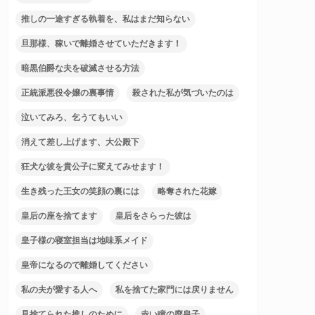
推しの一途すぎる執着を、私はまだ知らない
旦那様、稼いで離婚させていただきます！
暗黒伯爵な夫を破滅させる方法
正統派悪役令嬢の裏事情
殺された私が気づいたのは
泣いてみろ、乞うてもいい
消えて差し上げます、大公殿下
狂犬な彼を貴公子に変えてみせます！
生き残った王女の笑顔の裏には
略奪された花嫁
皇后の座を捨てます
皇后をさらった彼は
皇子様の寝室担当は地味系メイド
皇帝になるので離婚してください
私の夫が愛する人へ
私を捨てた家門には戻りません
見捨てられた推しのために
赤い瞳の廃皇子