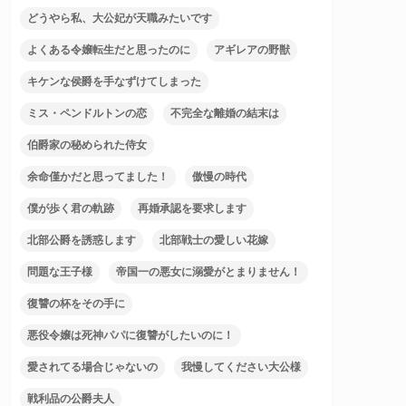
どうやら私、大公妃が天職みたいです
よくある令嬢転生だと思ったのに
アギレアの野獣
キケンな侯爵を手なずけてしまった
ミス・ペンドルトンの恋
不完全な離婚の結末は
伯爵家の秘められた侍女
余命僅かだと思ってました！
傲慢の時代
僕が歩く君の軌跡
再婚承認を要求します
北部公爵を誘惑します
北部戦士の愛しい花嫁
問題な王子様
帝国一の悪女に溺愛がとまりません！
復讐の杯をその手に
悪役令嬢は死神パパに復讐がしたいのに！
愛されてる場合じゃないの
我慢してください大公様
戦利品の公爵夫人