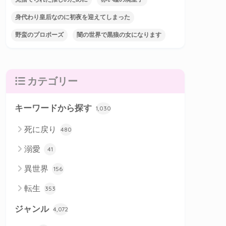
身代わり皇后なのに初夜を迎えてしまった
野蛮のプロポーズ
闇の世界で黒狼の女になります
カテゴリー
キーワードから探す
1,030
死に戻り
480
溺愛
41
異世界
156
転生
353
ジャンル
4,072