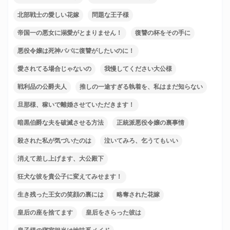
北部戦士の愛しい花嫁
問題な王子様
帝国一の悪女に溺愛がとまりません！
復讐の杯をその手に
悪役令嬢は死神パパに復讐がしたいのに！
愛されてる場合じゃないの
我慢してください大公様
戦利品の公爵夫人
推しの一途すぎる執着を、私はまだ知らない
旦那様、稼いで離婚させていただきます！
暗黒伯爵な夫を破滅させる方法
正統派悪役令嬢の裏事情
殺された私が気づいたのは
泣いてみろ、乞うてもいい
消えて差し上げます、大公殿下
狂犬な彼を貴公子に変えてみせます！
生き残った王女の笑顔の裏には
略奪された花嫁
皇后の座を捨てます
皇后をさらった彼は