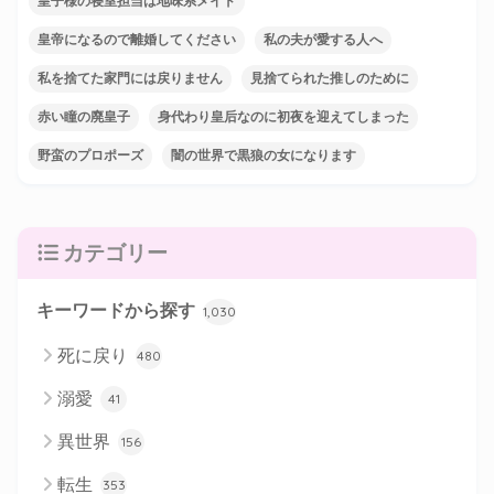
皇子様の寝室担当は地味系メイド
皇帝になるので離婚してください
私の夫が愛する人へ
私を捨てた家門には戻りません
見捨てられた推しのために
赤い瞳の廃皇子
身代わり皇后なのに初夜を迎えてしまった
野蛮のプロポーズ
闇の世界で黒狼の女になります
カテゴリー
キーワードから探す
1,030
死に戻り
480
溺愛
41
異世界
156
転生
353