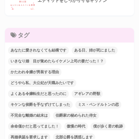
エディットをしっかり守るキリアン
タグ
あなたに愛されなくても結構です
ある日、姉が死にました
いきなり婚 目が覚めたらイケメン上司の妻だった！？
かたわれ令嬢が男装する理由
どうやら私、大公妃が天職みたいです
よくある令嬢転生だと思ったのに
アギレアの野獣
キケンな侯爵を手なずけてしまった
ミス・ペンドルトンの恋
不完全な離婚の結末は
伯爵家の秘められた侍女
余命僅かだと思ってました！
傲慢の時代
僕が歩く君の軌跡
再婚承認を要求します
北部公爵を誘惑します