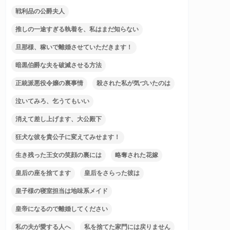
戦利品の公爵夫人
推しの一途すぎる執着を、私はまだ知らない
旦那様、稼いで離婚させていただきます！
暗黒伯爵な夫を破滅させる方法
正統派悪役令嬢の裏事情
殺された私が気づいたのは
泣いてみろ、乞うてもいい
消えて差し上げます、大公殿下
狂犬な彼を貴公子に変えてみせます！
生き残った王女の笑顔の裏には
略奪された花嫁
皇后の座を捨てます
皇后をさらった彼は
皇子様の寝室担当は地味系メイド
皇帝になるので離婚してください
私の夫が愛する人へ
私を捨てた家門には戻りません