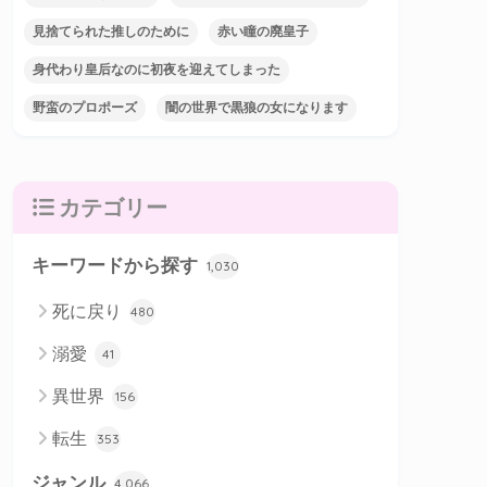
見捨てられた推しのために
赤い瞳の廃皇子
身代わり皇后なのに初夜を迎えてしまった
野蛮のプロポーズ
闇の世界で黒狼の女になります
カテゴリー
キーワードから探す
1,030
死に戻り
480
溺愛
41
異世界
156
転生
353
ジャンル
4,066