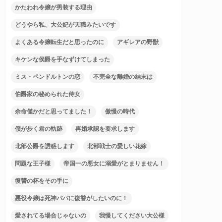
かたわれ令嬢が男装する理由
どうやら私、大公妃が天職みたいです
よくある令嬢転生だと思ったのに
アギレアの野獣
キケンな侯爵を手なずけてしまった
ミス・ペンドルトンの恋
不完全な離婚の結末は
伯爵家の秘められた侍女
余命僅かだと思ってました！
傲慢の時代
僕が歩く君の軌跡
再婚承認を要求します
北部公爵を誘惑します
北部戦士の愛しい花嫁
問題な王子様
帝国一の悪女に溺愛がとまりません！
復讐の杯をその手に
悪役令嬢は死神パパに復讐がしたいのに！
愛されてる場合じゃないの
我慢してください大公様